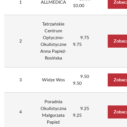
1
ALLMEDICA
Zobac
10.00
Tatrzańskie
Centrum
Optyczno-
9.75
2
Zobac
Okulistyczne
9.75
Anna Papież-
Rosińska
9.50
3
Widze Wos
Zobac
9.50
Poradnia
Okulistyczna
9.25
4
Zobac
Małgorzata
9.25
Papież