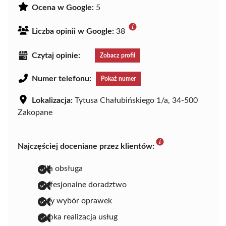
Ocena w Google:
5
Liczba opinii w Google:
38
Czytaj opinie:
Zobacz profil
Numer telefonu:
Pokaż numer
Lokalizacja:
Tytusa Chałubińskiego 1/a, 34-500
Zakopane
Najczęściej doceniane przez klientów:
miła obsługa
profesjonalne doradztwo
duży wybór oprawek
szybka realizacja usług