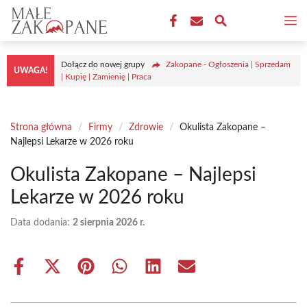
Przejdź
M
do
treści
Dołącz do nowej grupy
Zakopane - Ogłoszenia | Sprzedam
UWAGA!
| Kupię | Zamienię | Praca
Strona główna
/
Firmy
/
Zdrowie
/
Okulista Zakopane –
Najlepsi Lekarze w 2026 roku
Okulista Zakopane – Najlepsi
Lekarze w 2026 roku
Data dodania:
2 sierpnia 2026 r.
Share
Share
Share
Share
Share
Share
on
on
on
on
on
on
Facebook
X
Pinterest
WhatsApp
LinkedIn
Email
(Twitter)