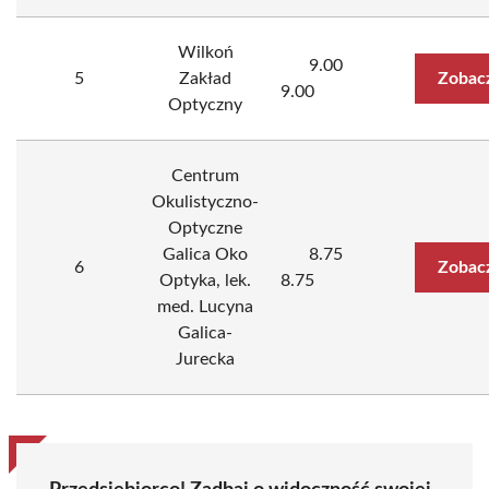
Wilkoń
9.00
5
Zakład
Zobac
9.00
Optyczny
Centrum
Okulistyczno-
Optyczne
Galica Oko
8.75
6
Zobac
Optyka, lek.
8.75
med. Lucyna
Galica-
Jurecka