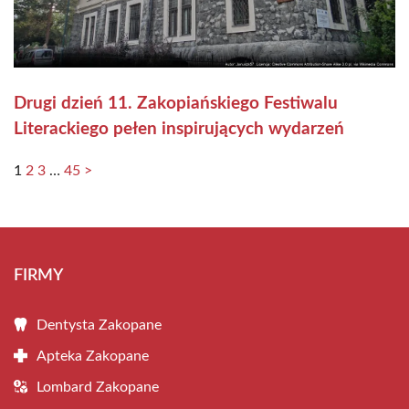
Drugi dzień 11. Zakopiańskiego Festiwalu
Literackiego pełen inspirujących wydarzeń
1
2
3
…
45
>
FIRMY
Dentysta Zakopane
Apteka Zakopane
Lombard Zakopane