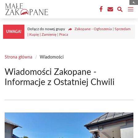
Przejdź
M
do
treści
Dołącz do nowej grupy
Zakopane - Ogłoszenia | Sprzedam
UWAGA!
| Kupię | Zamienię | Praca
Strona główna
/
Wiadomości
Wiadomości Zakopane -
Informacje z Ostatniej Chwili