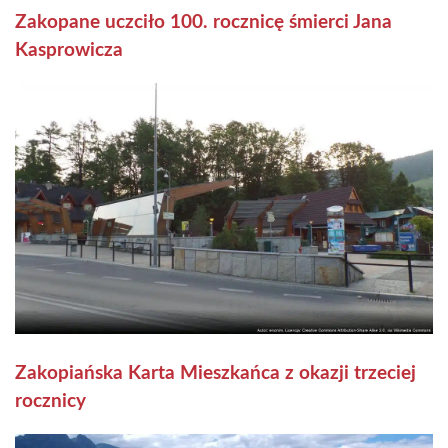
Zakopane uczciło 100. rocznicę śmierci Jana
Kasprowicza
Zakopiańska Karta Mieszkańca z okazji trzeciej
rocznicy