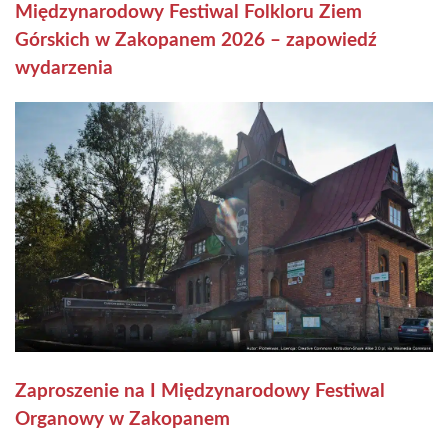
Międzynarodowy Festiwal Folkloru Ziem
Górskich w Zakopanem 2026 – zapowiedź
wydarzenia
Zaproszenie na I Międzynarodowy Festiwal
Organowy w Zakopanem