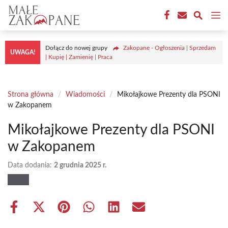
Przejdź
M
do
treści
Dołącz do nowej grupy
Zakopane - Ogłoszenia | Sprzedam
UWAGA!
| Kupię | Zamienię | Praca
Strona główna
/
Wiadomości
/
Mikołajkowe Prezenty dla PSONI
w Zakopanem
Mikołajkowe Prezenty dla PSONI
w Zakopanem
Data dodania:
2 grudnia 2025 r.
Share
Share
Share
Share
Share
Share
on
on
on
on
on
on
Facebook
X
Pinterest
WhatsApp
LinkedIn
Email