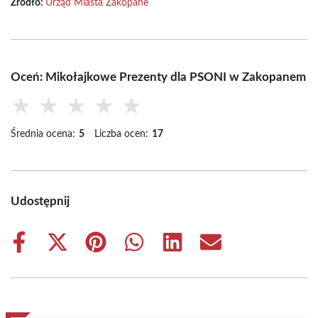
Źródło:
Urząd Miasta Zakopane
Oceń: Mikołajkowe Prezenty dla PSONI w Zakopanem
★
★
★
★
★
Średnia ocena:
5
Liczba ocen:
17
Udostępnij
Share
Share
Share
Share
Share
Share
on
on
on
on
on
on
Facebook
X
Pinterest
WhatsApp
LinkedIn
Email
(Twitter)