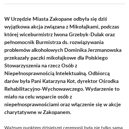
(Twitter)
W Urzędzie Miasta Zakopane odbyła się dziś
wyjątkowa akcja związana z Mikołajkami, podczas
której wiceburmistrz Iwona Grzebyk-Dulak oraz
pełnomocnik Burmistrza ds. rozwiązywania
problemów alkoholowych Dominika Jerzmanowska
przekazały paczki mikołajkowe dla Polskiego
Stowarzyszenia na rzecz Osób z
Niepełnosprawnością Intelektualną. Odbiorcą
darów była Pani Katarzyna Kot, dyrektor Ośrodka
Rehabilitacyjno-Wychowawczego. Wydarzenie to
miało na celu wsparcie osób z
niepełnosprawnościami oraz włączenie się w akcje
charytatywne w Zakopanem.
Ważnym punktem dzisiejszej ceremonii była nie tylko sama