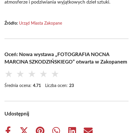
atmosferze i podziwiania wyjątkowych dzieł sztuki.
Źródło:
Urząd Miasta Zakopane
Oceń: Nowa wystawa „FOTOGRAFIA NOCNA
MARCINA SZKODZIŃSKIEGO” otwarta w Zakopanem
★
★
★
★
★
Średnia ocena:
4.71
Liczba ocen:
23
Udostępnij
Share
Share
Share
Share
Share
Share