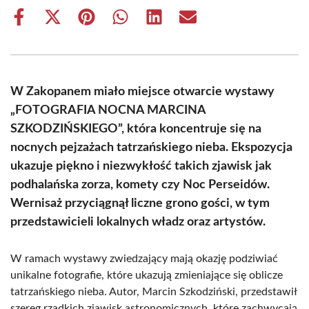
Share
Share
Share
Share
Share
Share
on
on
on
on
on
on
Facebook
X
Pinterest
WhatsApp
LinkedIn
Email
(Twitter)
W Zakopanem miało miejsce otwarcie wystawy
„FOTOGRAFIA NOCNA MARCINA
SZKODZIŃSKIEGO”, która koncentruje się na
nocnych pejzażach tatrzańskiego nieba. Ekspozycja
ukazuje piękno i niezwykłość takich zjawisk jak
podhalańska zorza, komety czy Noc Perseidów.
Wernisaż przyciągnął liczne grono gości, w tym
przedstawicieli lokalnych władz oraz artystów.
W ramach wystawy zwiedzający mają okazję podziwiać
unikalne fotografie, które ukazują zmieniające się oblicze
tatrzańskiego nieba. Autor, Marcin Szkodziński, przedstawił
szereg rzadkich zjawisk astronomicznych, które zachwycają