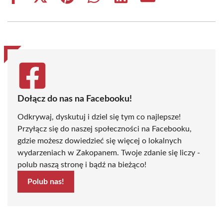
on
on
on
on
on
on
Facebook
X
Pinterest
WhatsApp
LinkedIn
Email
(Twitter)
Dołącz do nas na Facebooku!
Odkrywaj, dyskutuj i dziel się tym co najlepsze!
Przyłącz się do naszej społeczności na Facebooku,
gdzie możesz dowiedzieć się więcej o lokalnych
wydarzeniach w Zakopanem. Twoje zdanie się liczy -
polub naszą stronę i bądź na bieżąco!
Polub nas!