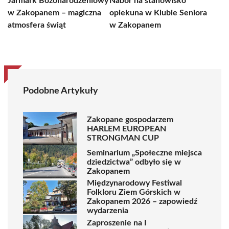
Jarmark Bożonarodzeniowy
Nabór na stanowisko
w Zakopanem – magiczna
opiekuna w Klubie Seniora
atmosfera świąt
w Zakopanem
Podobne Artykuły
Zakopane gospodarzem
HARLEM EUROPEAN
STRONGMAN CUP
Seminarium „Społeczne miejsca
dziedzictwa” odbyło się w
Zakopanem
Międzynarodowy Festiwal
Folkloru Ziem Górskich w
Zakopanem 2026 – zapowiedź
wydarzenia
Zaproszenie na I