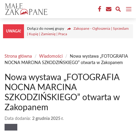
Przejdź
M
do
treści
Dołącz do nowej grupy
Zakopane - Ogłoszenia | Sprzedam
UWAGA!
| Kupię | Zamienię | Praca
Strona główna
/
Wiadomości
/
Nowa wystawa „FOTOGRAFIA
NOCNA MARCINA SZKODZIŃSKIEGO” otwarta w Zakopanem
Nowa wystawa „FOTOGRAFIA
NOCNA MARCINA
SZKODZIŃSKIEGO” otwarta w
Zakopanem
Data dodania:
2 grudnia 2025 r.