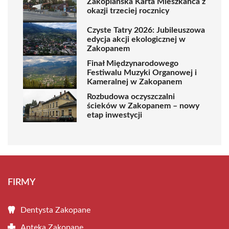
Zakopiańska Karta Mieszkańca z
okazji trzeciej rocznicy
Czyste Tatry 2026: Jubileuszowa
edycja akcji ekologicznej w
Zakopanem
Finał Międzynarodowego
Festiwalu Muzyki Organowej i
Kameralnej w Zakopanem
Rozbudowa oczyszczalni
ścieków w Zakopanem – nowy
etap inwestycji
FIRMY
Dentysta Zakopane
Apteka Zakopane