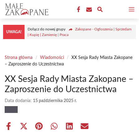
Przejdź
M
do
treści
Dołącz do nowej grupy
Zakopane - Ogłoszenia | Sprzedam
UWAGA!
| Kupię | Zamienię | Praca
Strona główna
/
Wiadomości
/
XX Sesja Rady Miasta Zakopane
– Zaproszenie do Uczestnictwa
XX Sesja Rady Miasta Zakopane –
Zaproszenie do Uczestnictwa
Data dodania:
15 października 2025 r.
Share
Share
Share
Share
Share
Share
on
on
on
on
on
on
Facebook
X
Pinterest
WhatsApp
LinkedIn
Email