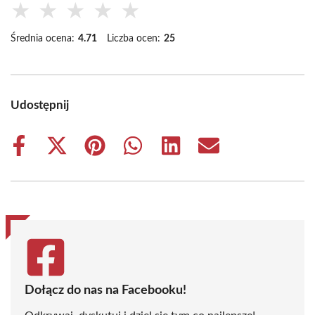
★
★
★
★
★
Średnia ocena:
4.71
Liczba ocen:
25
Udostępnij
Share
Share
Share
Share
Share
Share
on
on
on
on
on
on
Facebook
X
Pinterest
WhatsApp
LinkedIn
Email
(Twitter)
Dołącz do nas na Facebooku!