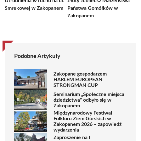
Utrudnienia w ruchu na ul.
Złoty Jubileusz Małżeństwa
Smrekowej w Zakopanem
Państwa Gomółków w
Zakopanem
Podobne Artykuły
Zakopane gospodarzem
HARLEM EUROPEAN
STRONGMAN CUP
Seminarium „Społeczne miejsca
dziedzictwa” odbyło się w
Zakopanem
Międzynarodowy Festiwal
Folkloru Ziem Górskich w
Zakopanem 2026 – zapowiedź
wydarzenia
Zaproszenie na I