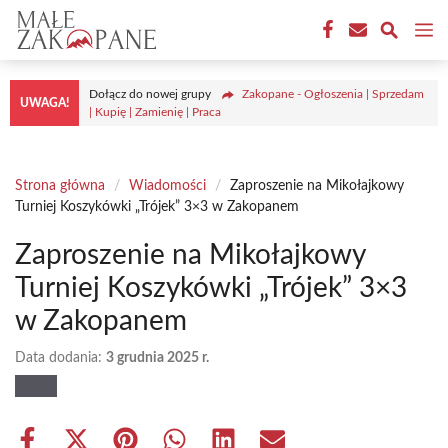
Przejdź
M
do
treści
Dołącz do nowej grupy
Zakopane - Ogłoszenia | Sprzedam
UWAGA!
| Kupię | Zamienię | Praca
Strona główna
/
Wiadomości
/
Zaproszenie na Mikołajkowy
Turniej Koszykówki „Trójek” 3×3 w Zakopanem
Zaproszenie na Mikołajkowy
Turniej Koszykówki „Trójek” 3×3
w Zakopanem
Data dodania:
3 grudnia 2025 r.
Share
Share
Share
Share
Share
Share