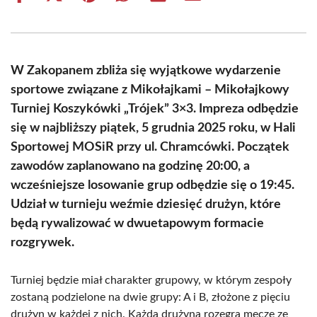
on
on
on
on
on
on
Facebook
X
Pinterest
WhatsApp
LinkedIn
Email
(Twitter)
W Zakopanem zbliża się wyjątkowe wydarzenie
sportowe związane z Mikołajkami – Mikołajkowy
Turniej Koszykówki „Trójek” 3×3. Impreza odbędzie
się w najbliższy piątek, 5 grudnia 2025 roku, w Hali
Sportowej MOSiR przy ul. Chramcówki. Początek
zawodów zaplanowano na godzinę 20:00, a
wcześniejsze losowanie grup odbędzie się o 19:45.
Udział w turnieju weźmie dziesięć drużyn, które
będą rywalizować w dwuetapowym formacie
rozgrywek.
Turniej będzie miał charakter grupowy, w którym zespoły
zostaną podzielone na dwie grupy: A i B, złożone z pięciu
drużyn w każdej z nich. Każda drużyna rozegra mecze ze