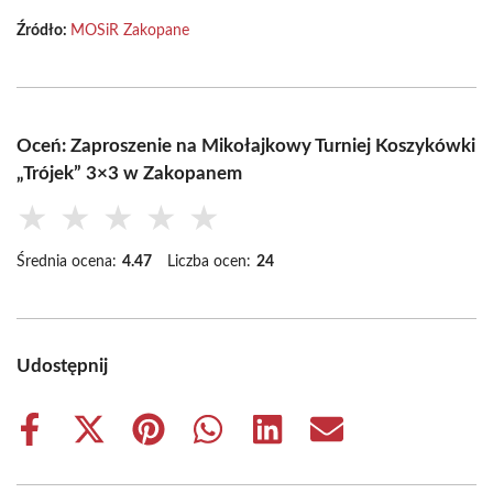
Źródło:
MOSiR Zakopane
Oceń: Zaproszenie na Mikołajkowy Turniej Koszykówki
„Trójek” 3×3 w Zakopanem
★
★
★
★
★
Średnia ocena:
4.47
Liczba ocen:
24
Udostępnij
Share
Share
Share
Share
Share
Share
on
on
on
on
on
on
Facebook
X
Pinterest
WhatsApp
LinkedIn
Email
(Twitter)