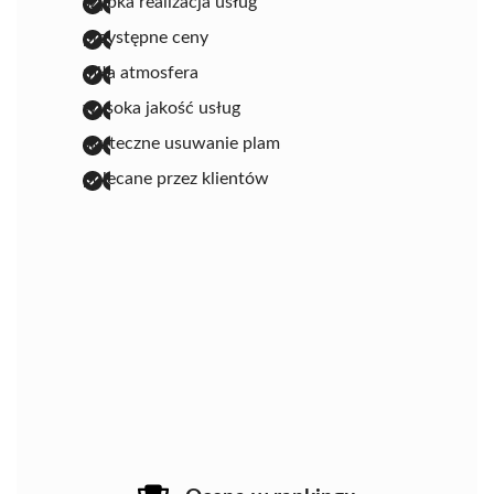
szybka realizacja usług
przystępne ceny
miła atmosfera
wysoka jakość usług
skuteczne usuwanie plam
polecane przez klientów