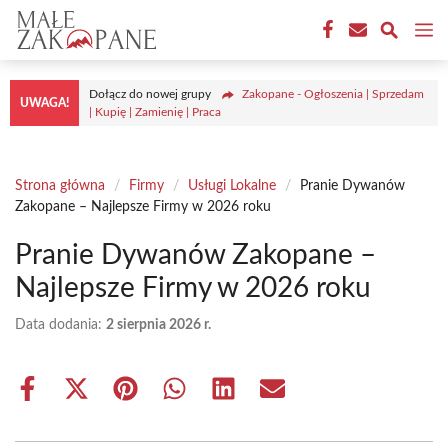
Przejdź
M
do
treści
Dołącz do nowej grupy
Zakopane - Ogłoszenia | Sprzedam
UWAGA!
| Kupię | Zamienię | Praca
Strona główna
/
Firmy
/
Usługi Lokalne
/
Pranie Dywanów
Zakopane – Najlepsze Firmy w 2026 roku
Pranie Dywanów Zakopane –
Najlepsze Firmy w 2026 roku
Data dodania:
2 sierpnia 2026 r.
Share
Share
Share
Share
Share
Share
on
on
on
on
on
on
Facebook
X
Pinterest
WhatsApp
LinkedIn
Email
(Twitter)