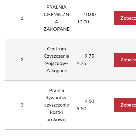
PRALNIA
CHEMICZN
10.00
1
Zobacz
A
10.00
ZAKOPANE
Centrum
Czyszczenia
9.75
2
Zobacz
Pojazdów-
9.75
Zakopane
Pralnia
dywanów,
9.50
3
czyszczenie
Zobacz
9.50
kostki
brukowej