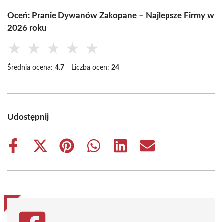
Oceń: Pranie Dywanów Zakopane – Najlepsze Firmy w
2026 roku
★
★
★
★
★
Średnia ocena:
4.7
Liczba ocen:
24
Udostępnij
Share
Share
Share
Share
Share
Share
on
on
on
on
on
on
Facebook
X
Pinterest
WhatsApp
LinkedIn
Email
(Twitter)