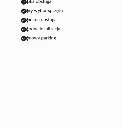
szybka obsługa
dobry wybór sprzętu
pomocna obsługa
dogodna lokalizacja
darmowy parking