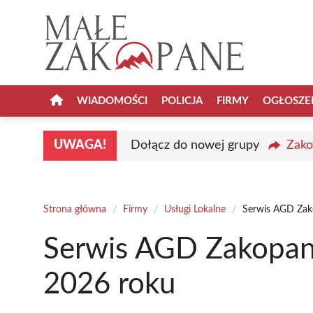
Przejdź
do
treści
WIADOMOŚCI
POLICJA
FIRMY
OGŁOSZE
UWAGA!
Dołącz do nowej grupy
Zako
Strona główna
/
Firmy
/
Usługi Lokalne
/
Serwis AGD Zak
Serwis AGD Zakopane
2026 roku