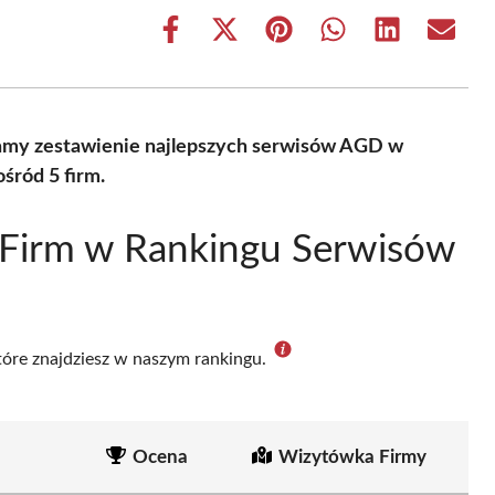
Share
Share
Share
Share
Share
Share
on
on
on
on
on
on
Facebook
X
Pinterest
WhatsApp
LinkedIn
Email
(Twitter)
amy zestawienie najlepszych serwisów AGD w
śród 5 firm.
 Firm w Rankingu Serwisów
które znajdziesz w naszym rankingu.
Ocena
Wizytówka Firmy