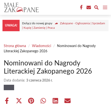
Przejdź
M
do
treści
Dołącz do nowej grupy
Zakopane - Ogłoszenia | Sprzedam
UWAGA!
| Kupię | Zamienię | Praca
Strona główna
/
Wiadomości
/
Nominowani do Nagrody
Literackiej Zakopanego 2026
Nominowani do Nagrody
Literackiej Zakopanego 2026
Data dodania:
3 czerwca 2026 r.
Share
Share
Share
Share
Share
Share
on
on
on
on
on
on
Facebook
X
Pinterest
WhatsApp
LinkedIn
Email