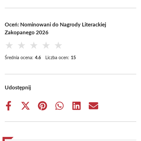
Oceń: Nominowani do Nagrody Literackiej
Zakopanego 2026
★
★
★
★
★
Średnia ocena:
4.6
Liczba ocen:
15
Udostępnij
Share
Share
Share
Share
Share
Share
on
on
on
on
on
on
Facebook
X
Pinterest
WhatsApp
LinkedIn
Email
(Twitter)