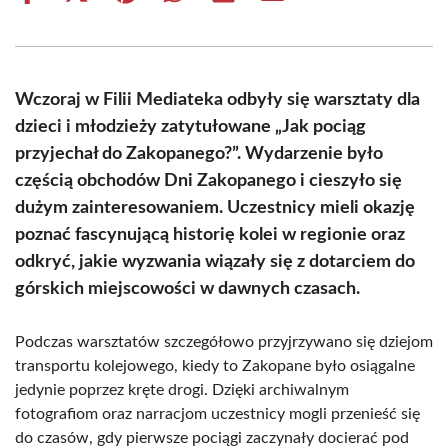
on
on
on
on
on
on
Facebook
X
Pinterest
WhatsApp
LinkedIn
Email
(Twitter)
Wczoraj w Filii Mediateka odbyły się warsztaty dla
dzieci i młodzieży zatytułowane „Jak pociąg
przyjechał do Zakopanego?”. Wydarzenie było
częścią obchodów Dni Zakopanego i cieszyło się
dużym zainteresowaniem. Uczestnicy mieli okazję
poznać fascynującą historię kolei w regionie oraz
odkryć, jakie wyzwania wiązały się z dotarciem do
górskich miejscowości w dawnych czasach.
Podczas warsztatów szczegółowo przyjrzywano się dziejom
transportu kolejowego, kiedy to Zakopane było osiągalne
jedynie poprzez kręte drogi. Dzięki archiwalnym
fotografiom oraz narracjom uczestnicy mogli przenieść się
do czasów, gdy pierwsze pociągi zaczynały docierać pod