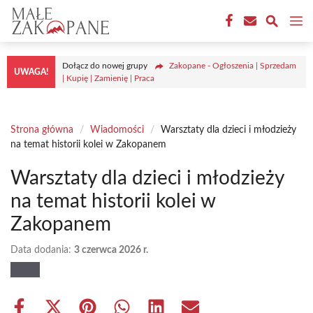
Przejdź
M
do
treści
Dołącz do nowej grupy
Zakopane - Ogłoszenia | Sprzedam
UWAGA!
| Kupię | Zamienię | Praca
Strona główna
/
Wiadomości
/
Warsztaty dla dzieci i młodzieży
na temat historii kolei w Zakopanem
Warsztaty dla dzieci i młodzieży
na temat historii kolei w
Zakopanem
Data dodania:
3 czerwca 2026 r.
Share
Share
Share
Share
Share
Share