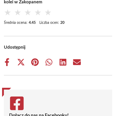
kolei w Zakopanem
★
★
★
★
★
Średnia ocena:
4.45
Liczba ocen:
20
Udostępnij
Share
Share
Share
Share
Share
Share
on
on
on
on
on
on
Facebook
X
Pinterest
WhatsApp
LinkedIn
Email
(Twitter)
Dołącz do nas na Facebooku!