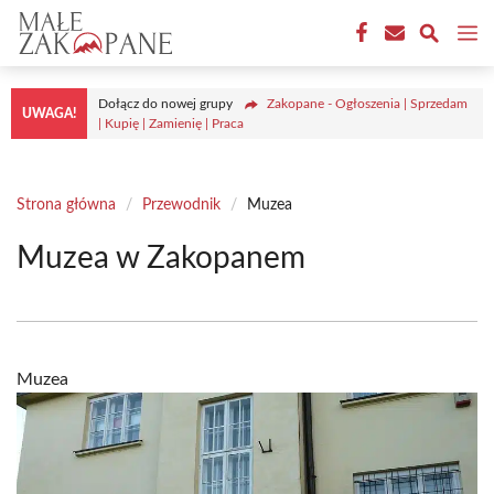
Przejdź
M
do
treści
Dołącz do nowej grupy
Zakopane - Ogłoszenia | Sprzedam
UWAGA!
| Kupię | Zamienię | Praca
Strona główna
/
Przewodnik
/
Muzea
Muzea w Zakopanem
Muzea