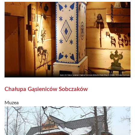
Chałupa Gąsieniców Sobczaków
Muzea