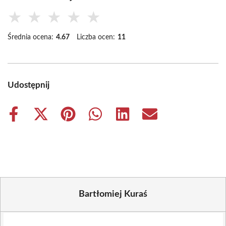
★
★
★
★
★
Średnia ocena:
4.67
Liczba ocen:
11
Udostępnij
Share
Share
Share
Share
Share
Share
on
on
on
on
on
on
Facebook
X
Pinterest
WhatsApp
LinkedIn
Email
(Twitter)
Bartłomiej Kuraś