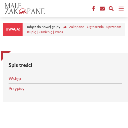
Przejdź
M
do
treści
Dołącz do nowej grupy
Zakopane - Ogłoszenia | Sprzedam
UWAGA!
| Kupię | Zamienię | Praca
Spis treści
Wstęp
Przypisy