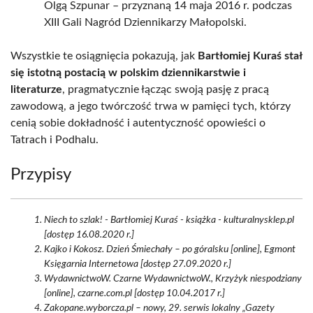
Olgą Szpunar – przyznaną 14 maja 2016 r. podczas
XIII Gali Nagród Dziennikarzy Małopolski.
Wszystkie te osiągnięcia pokazują, jak
Bartłomiej Kuraś stał
się istotną postacią w polskim dziennikarstwie i
literaturze
, pragmatycznie łącząc swoją pasję z pracą
zawodową, a jego twórczość trwa w pamięci tych, którzy
cenią sobie dokładność i autentyczność opowieści o
Tatrach i Podhalu.
Przypisy
Niech to szlak! - Bartłomiej Kuraś - książka - kulturalnysklep.pl
[dostęp 16.08.2020 r.]
Kajko i Kokosz. Dzień Śmiechały – po góralsku [online], Egmont
Księgarnia Internetowa [dostęp 27.09.2020 r.]
WydawnictwoW. Czarne WydawnictwoW., Krzyżyk niespodziany
[online], czarne.com.pl [dostęp 10.04.2017 r.]
Zakopane.wyborcza.pl – nowy, 29. serwis lokalny „Gazety