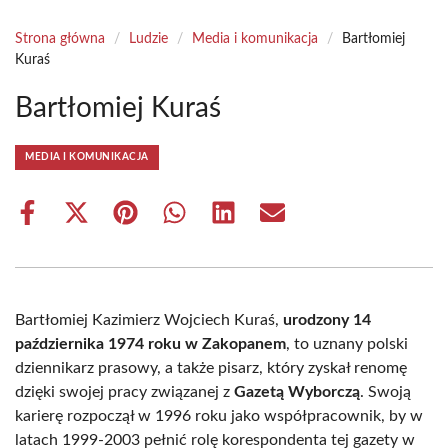
Strona główna
/
Ludzie
/
Media i komunikacja
/
Bartłomiej
Kuraś
Bartłomiej Kuraś
MEDIA I KOMUNIKACJA
Share
Share
Share
Share
Share
Share
on
on
on
on
on
on
Facebook
X
Pinterest
WhatsApp
LinkedIn
Email
(Twitter)
Bartłomiej Kazimierz Wojciech Kuraś,
urodzony 14
października 1974 roku w Zakopanem
, to uznany polski
dziennikarz prasowy, a także pisarz, który zyskał renomę
dzięki swojej pracy związanej z
Gazetą Wyborczą
. Swoją
karierę rozpoczął w 1996 roku jako współpracownik, by w
latach 1999-2003 pełnić rolę korespondenta tej gazety w