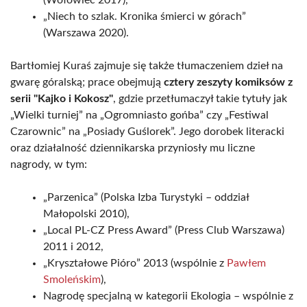
(Wołowiec 2017),
„Niech to szlak. Kronika śmierci w górach”
(Warszawa 2020).
Bartłomiej Kuraś zajmuje się także tłumaczeniem dzieł na
gwarę góralską; prace obejmują
cztery zeszyty komiksów z
serii "Kajko i Kokosz"
, gdzie przetłumaczył takie tytuły jak
„Wielki turniej” na „Ogromniasto gońba” czy „Festiwal
Czarownic” na „Posiady Guślorek”. Jego dorobek literacki
oraz działalność dziennikarska przyniosły mu liczne
nagrody, w tym:
„Parzenica” (Polska Izba Turystyki – oddział
Małopolski 2010),
„Local PL-CZ Press Award” (Press Club Warszawa)
2011 i 2012,
„Kryształowe Pióro” 2013 (wspólnie z
Pawłem
Smoleńskim
),
Nagrodę specjalną w kategorii Ekologia – wspólnie z