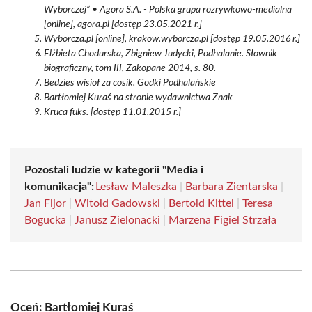
Wyborczej” • Agora S.A. - Polska grupa rozrywkowo-medialna
[online], agora.pl [dostęp 23.05.2021 r.]
Wyborcza.pl [online], krakow.wyborcza.pl [dostęp 19.05.2016 r.]
Elżbieta Chodurska, Zbigniew Judycki, Podhalanie. Słownik
biograficzny, tom III, Zakopane 2014, s. 80.
Bedzies wisioł za cosik. Godki Podhalańskie
Bartłomiej Kuraś na stronie wydawnictwa Znak
Kruca fuks. [dostęp 11.01.2015 r.]
Pozostali ludzie w kategorii "Media i
komunikacja":
Lesław Maleszka
|
Barbara Zientarska
|
Jan Fijor
|
Witold Gadowski
|
Bertold Kittel
|
Teresa
Bogucka
|
Janusz Zielonacki
|
Marzena Figiel Strzała
Oceń: Bartłomiej Kuraś