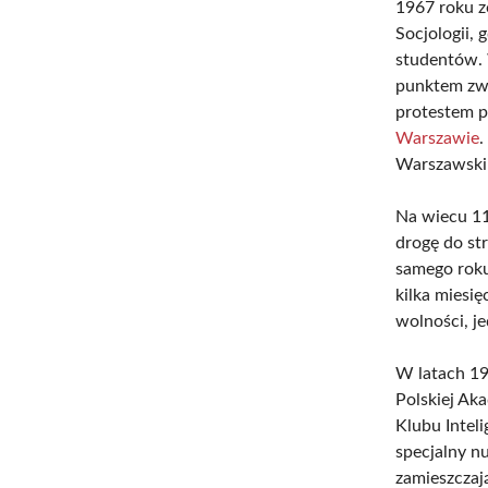
1967 roku z
Socjologii,
studentów. 
punktem zwr
protestem p
Warszawie
.
Warszawski
Na wiecu 11
drogę do st
samego rok
kilka miesię
wolności, j
W latach 19
Polskiej Ak
Klubu Intel
specjalny n
zamieszczaj