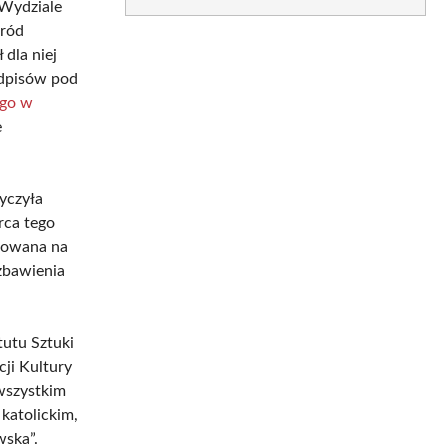
 Wydziale
śród
dla niej
odpisów pod
ego w
e
yczyła
rca tego
towana na
ozbawienia
tutu Sztuki
cji Kultury
 wszystkim
katolickim,
wska”.