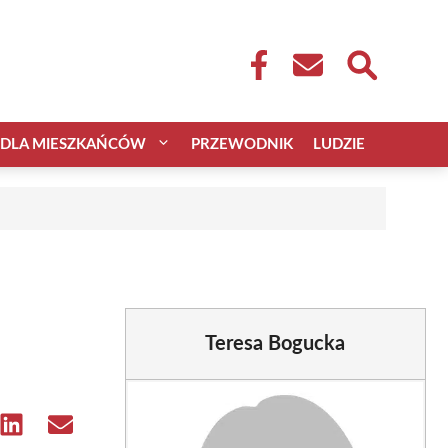
DLA MIESZKAŃCÓW
PRZEWODNIK
LUDZIE
Teresa Bogucka
e
Share
Share
on
on