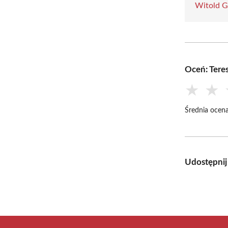
Witold 
Oceń: Tere
★
★
Średnia ocena
Udostępnij