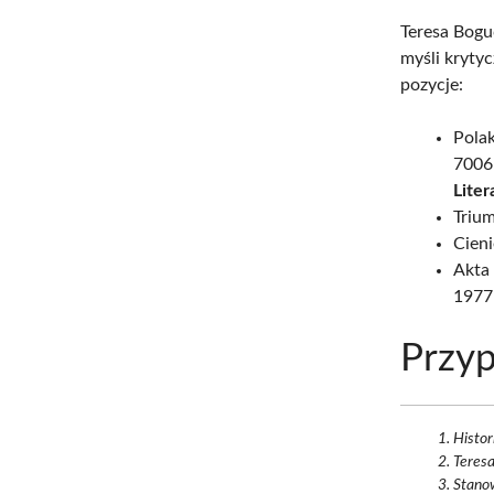
Teresa Boguc
myśli krytyc
pozycje:
Polak
7006-
Liter
Triu
Cien
Akta 
1977
Przyp
Histor
Teresa
Stanow