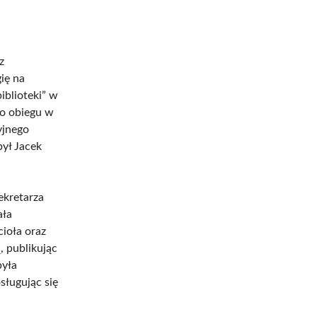
z
ię na
iblioteki” w
do obiegu w
yjnego
był Jacek
ekretarza
ała
cioła oraz
, publikując
była
sługując się