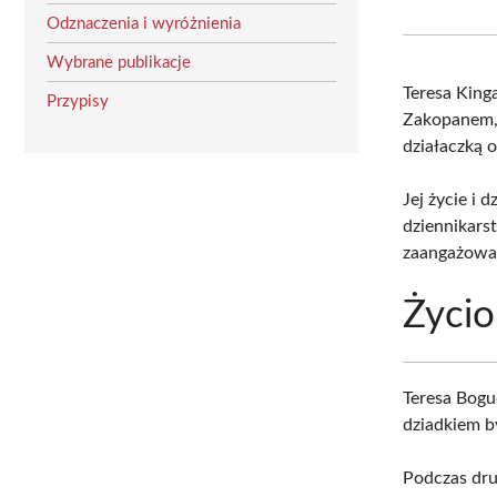
Odznaczenia i wyróżnienia
Wybrane publikacje
Teresa King
Przypisy
Zakopanem, 
działaczką 
Jej życie i 
dziennikars
zaangażowani
Życio
Teresa Bogu
dziadkiem b
Podczas dru