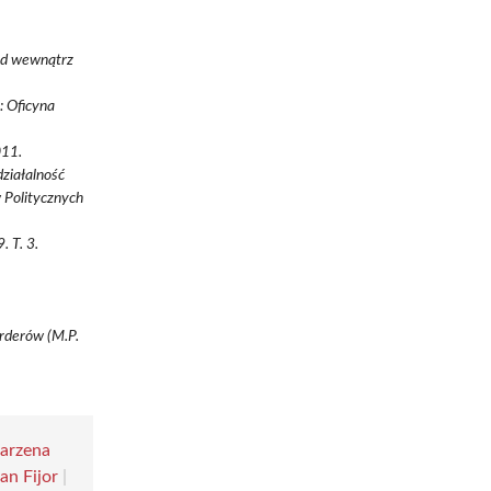
od wewnątrz
: Oficyna
011.
ziałalność
 Politycznych
 T. 3.
orderów (M.P.
arzena
an Fijor
|