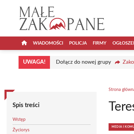
Przejdź
do
treści
WIADOMOŚCI
POLICJA
FIRMY
OGŁOSZE
UWAGA!
Dołącz do nowej grupy
Zako
Strona główn
Tere
Spis treści
Wstęp
MEDIA I KOM
Życiorys