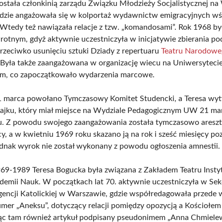
ostała członkinią zarządu Związku Młodzieży Socjalistycznej na
 gdzie angażowała się w kolportaż wydawnictw emigracyjnych w
Wtedy też nawiązała relacje z tzw. „komandosami”. Rok 1968 był 
otnym, gdyż aktywnie uczestniczyła w inicjatywie zbierania p
rzeciwko usunięciu sztuki Dziady z repertuaru
Teatru Narodow
 Była także zaangażowana w organizację wiecu na Uniwersyteci
m, co zapoczątkowało wydarzenia marcowe.
 marca powołano Tymczasowy Komitet Studencki, a Teresa wyt
rajku, który miał miejsce na Wydziale Pedagogicznym UW 21 ma
u. Z powodu swojego zaangażowania została tymczasowo aresz
cy, a w kwietniu 1969 roku skazano ją na rok i sześć miesięcy p
ednak wyrok nie został wykonany z powodu ogłoszenia amnestii.
69-1989 Teresa Bogucka była związana z Zakładem Teatru Insty
ademii Nauk. W początkach lat 70. aktywnie uczestniczyła w Sek
igencji Katolickiej w Warszawie, gdzie współredagowała przede
umer „Aneksu”, dotyczący relacji pomiędzy opozycją a Kościołem 
ąc tam również artykuł podpisany pseudonimem „Anna Chmiele