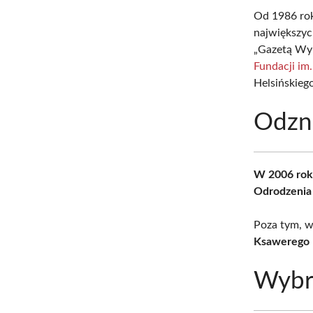
Od 1986 ro
największyc
„Gazetą Wyb
Fundacji im
Helsińskieg
Odzna
W 2006 rok
Odrodzenia 
Poza tym, w
Ksawerego 
Wybra