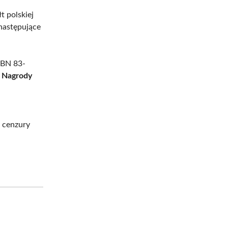
t polskiej
 następujące
ISBN 83-
 Nagrody
z cenzury