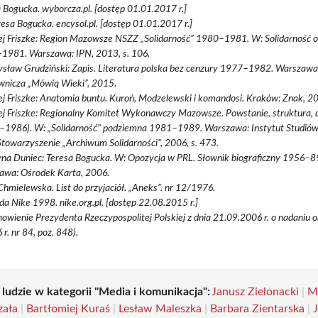
 Bogucka. wyborcza.pl. [dostęp 01.01.2017 r.]
resa Bogucka. encysol.pl. [dostęp 01.01.2017 r.]
ej Friszke: Region Mazowsze NSZZ „Solidarność” 1980–1981. W: Solidarność 
1981. Warszawa: IPN, 2013, s. 106.
sław Grudziński: Zapis. Literatura polska bez cenzury 1977–1982. Warszawa
nicza „Mówią Wieki”, 2015.
j Friszke: Anatomia buntu. Kuroń, Modzelewski i komandosi. Kraków: Znak, 2
j Friszke: Regionalny Komitet Wykonawczy Mazowsze. Powstanie, struktura, d
–1986). W: „Solidarność” podziemna 1981–1989. Warszawa: Instytut Studiów
towarzyszenie „Archiwum Solidarności”, 2006, s. 473.
na Duniec: Teresa Bogucka. W: Opozycja w PRL. Słownik biograficzny 1956–89.
awa: Ośrodek Karta, 2006.
hmielewska. List do przyjaciół. „Aneks”. nr 12/1976.
a Nike 1998. nike.org.pl. [dostęp 22.08.2015 r.]
owienie Prezydenta Rzeczypospolitej Polskiej z dnia 21.09.2006 r. o nadaniu 
 r. nr 84, poz. 848).
 ludzie w kategorii "Media i komunikacja":
Janusz Zielonacki
|
M
zała
|
Bartłomiej Kuraś
|
Lesław Maleszka
|
Barbara Zientarska
|
J