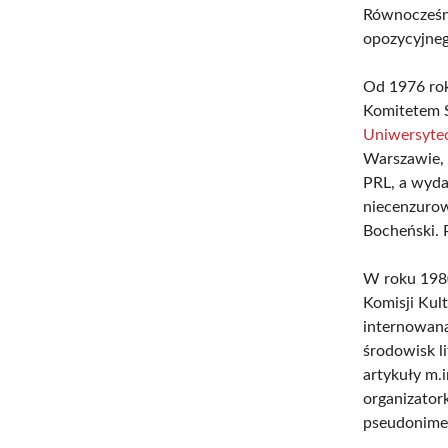
Równocześni
opozycyjne
Od 1976 rok
Komitetem S
Uniwersyte
Warszawie, 
PRL, a wyda
niecenzurow
Bocheński. 
W roku 1980
Komisji Kul
internowana 
środowisk l
artykuły m.
organizatork
pseudonime