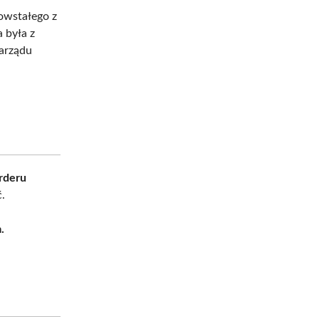
owstałego z
 była z
zarządu
rderu
ć.
.