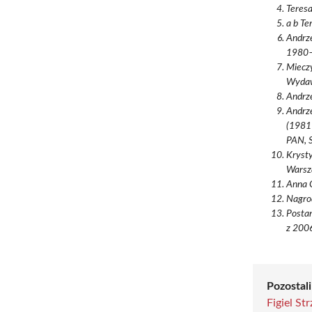
Teresa
a b Te
Andrz
1980–
Mieczy
Wydaw
Andrze
Andrze
(1981
PAN, S
Krysty
Warsz
Anna C
Nagrod
Postan
z 2006
Pozostali
Figiel Str