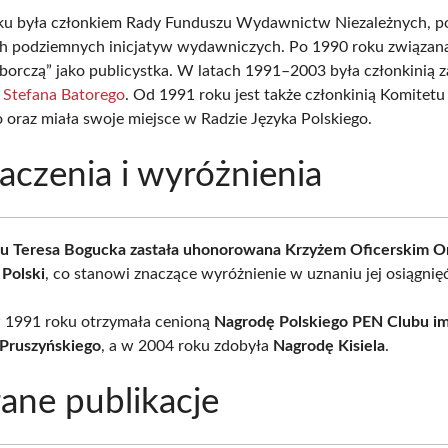
ku była członkiem Rady Funduszu Wydawnictw Niezależnych, p
h podziemnych inicjatyw wydawniczych. Po 1990 roku związana
orczą” jako publicystka. W latach 1991–2003 była członkinią 
. Stefana Batorego
. Od 1991 roku jest także członkinią Komitetu
o oraz miała swoje miejsce w Radzie Języka Polskiego.
czenia i wyróżnienia
u Teresa Bogucka zastała uhonorowana Krzyżem Oficerskim O
Polski
, co stanowi znaczące wyróżnienie w uznaniu jej osiągnię
 1991 roku otrzymała cenioną
Nagrodę Polskiego PEN Clubu im
Pruszyńskiego
, a w 2004 roku zdobyła
Nagrodę Kisiela
.
ne publikacje