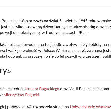
Facebook
X
Pinterest
What
(Twitter)
a Bogucka, która przyszła na świat 5 kwietnia 1945 roku w mal
jest nie tylko uznawaną dziennikarką, ale także pisarką oraz ak
opozycji demokratycznej w trudnych czasach PRL-u.
działalność są dowodem na to, jak silny wpływ miały kobiety na 
twa i walkę o wolność w Polsce. Warto zaznaczyć, że znana jest 
a i odwagi, co przyczyniło się do jej pozycji w przestrzeni publi
rys
cka jest córką
Janusza Boguckiego
oraz Marii Boguckiej, z domu F
ył
Mieczysław Bogucki
.
giej połowy lat 60. rozpoczęła studia na
Uniwersytecie Warsza