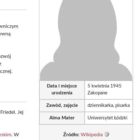
sApp
LinkedIn
Email
owniczym
tywną
rozwój
z
cznej.
Data i miejsce
5 kwietnia 1945
urodzenia
Zakopane
Zawód, zajęcie
dziennikarka, pisarka
riedel. Jej
Alma Mater
Uniwersytet Łódzki
wskim
. W
Źródło:
Wikipedia