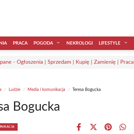
NIA
PRACA
POGODA
NEKROLOGI
LIFESTYLE
pane - Ogłoszenia | Sprzedam | Kupię | Zamienię | Praca
a
/
Ludzie
/
Media i komunikacja
/
Teresa Bogucka
sa Bogucka
UNIKACJA
Share
Share
Share
Shar
on
on
on
on