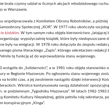
e brała czynny udział w licznych akcjach młodzieżowego ruchu
go w Warszawie.
u współpracowała z Komitetem Obrony Robotników, a później 
amoobrony Społecznej „KOR”. W 1977 roku ukończyła socjolog
cie Łódzkim
. W tym samym roku objęła kierownictwo „latającej b
organizując wypożyczalnię książek, które były niedopuszczane 
ne były na emigracji. W 1978 roku dołączyła do zespołu redakc
anego pisma literackiego „Zapis”, którego sekretarzem redakcji 
Pełniła tę funkcję aż do wprowadzenia stanu wojennego.
 wstąpiła do „Solidarności”, a w 1981 roku objęła stanowisko s
tury w Regionie Mazowsze. Po ogłoszeniu stanu wojennego zost
na krótki czas, a jej zwolnienie nastąpiło dzięki interwencji Koś
iterackich. Wkrótce kontynuowała swoją działalność opozycyjną
in. w podziemnym „Tygodniku Mazowsze”. W latach 1982-1983 
ą Komitetu Kultury Niezależnej, gdzie pełniła rolę sekretarza, po
m konspiracyjnym „Kinga”.