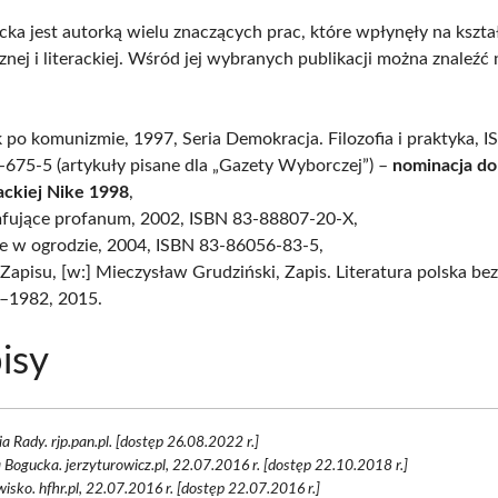
ka jest autorką wielu znaczących prac, które wpłynęły na kształ
znej i literackiej. Wśród jej wybranych publikacji można znaleźć
 po komunizmie, 1997, Seria Demokracja. Filozofia i praktyka, 
675-5 (artykuły pisane dla „Gazety Wyborczej”) –
nominacja do
ackiej Nike 1998
,
mfujące profanum, 2002, ISBN 83-88807-20-X,
ie w ogrodzie, 2004, ISBN 83-86056-83-5,
Zapisu, [w:] Mieczysław Grudziński, Zapis. Literatura polska be
–1982, 2015.
isy
ia Rady. rjp.pan.pl. [dostęp 26.08.2022 r.]
 Bogucka. jerzyturowicz.pl, 22.07.2016 r. [dostęp 22.10.2018 r.]
isko. hfhr.pl, 22.07.2016 r. [dostęp 22.07.2016 r.]