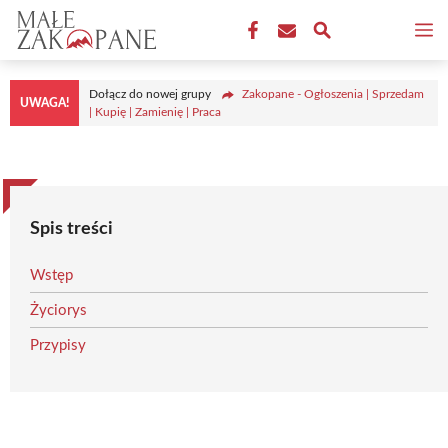
Przejdź
M
do
treści
Dołącz do nowej grupy
Zakopane - Ogłoszenia | Sprzedam
UWAGA!
| Kupię | Zamienię | Praca
Spis treści
Wstęp
Życiorys
Przypisy