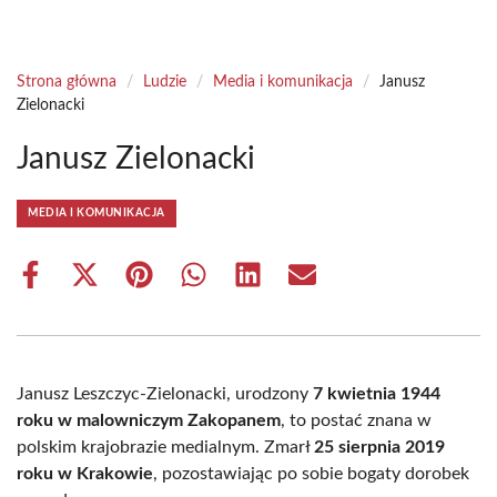
Strona główna
/
Ludzie
/
Media i komunikacja
/
Janusz
Zielonacki
Janusz Zielonacki
MEDIA I KOMUNIKACJA
Share
Share
Share
Share
Share
Share
on
on
on
on
on
on
Facebook
X
Pinterest
WhatsApp
LinkedIn
Email
(Twitter)
Janusz Leszczyc-Zielonacki, urodzony
7 kwietnia 1944
roku w malowniczym Zakopanem
, to postać znana w
polskim krajobrazie medialnym. Zmarł
25 sierpnia 2019
roku w Krakowie
, pozostawiając po sobie bogaty dorobek