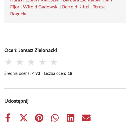
Kuraś
|
Lesław Maleszka
|
Barbara Zientarska
|
Jan
Fijor
|
Witold Gadowski
|
Bertold Kittel
|
Teresa
Bogucka
Oceń: Janusz Zielonacki
★
★
★
★
★
Średnia ocena:
4.93
Liczba ocen:
18
Udostępnij
Share
Share
Share
Share
Share
Share
on
on
on
on
on
on
Facebook
X
Pinterest
WhatsApp
LinkedIn
Email