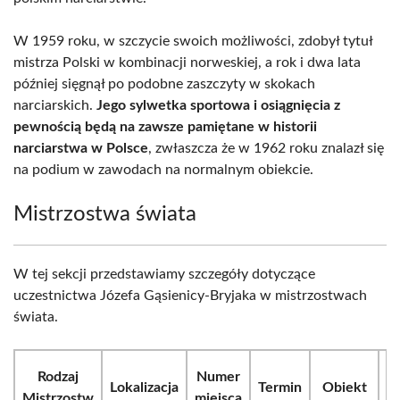
W 1959 roku, w szczycie swoich możliwości, zdobył tytuł
mistrza Polski w kombinacji norweskiej, a rok i dwa lata
później sięgnął po podobne zaszczyty w skokach
narciarskich.
Jego sylwetka sportowa i osiągnięcia z
pewnością będą na zawsze pamiętane w historii
narciarstwa w Polsce
, zwłaszcza że w 1962 roku znalazł się
na podium w zawodach na normalnym obiekcie.
Mistrzostwa świata
W tej sekcji przedstawiamy szczegóły dotyczące
uczestnictwa Józefa Gąsienicy-Bryjaka w mistrzostwach
świata.
Rodzaj
Numer
Lokalizacja
Termin
Obiekt
Mistrzostw
miejsca
k