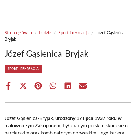
Strona główna
/
Ludzie
/
Sport i rekreacja
/
Józef Gąsienica-
Bryjak
Józef Gąsienica-Bryjak
SPORT I REKREACJA
Share
Share
Share
Share
Share
Share
on
on
on
on
on
on
Facebook
X
Pinterest
WhatsApp
LinkedIn
Email
(Twitter)
Józef Gąsienica-Bryjak,
urodzony 17 lipca 1937 roku w
malowniczym Zakopanem
, był znanym polskim skoczkiem
narciarskim oraz kombinatorym norweskim. Jego kariera