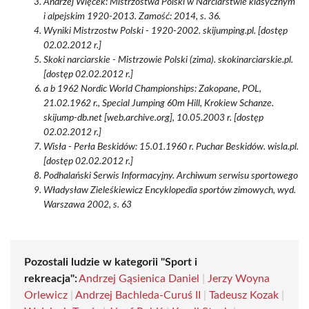
Andrzej Więcek: Mistrzostwa Polski w Narciarstwie klasycznym
i alpejskim 1920-2013. Zamość: 2014, s. 36.
Wyniki Mistrzostw Polski - 1920-2002. skijumping.pl. [dostęp
02.02.2012 r.]
Skoki narciarskie - Mistrzowie Polski (zima). skokinarciarskie.pl.
[dostęp 02.02.2012 r.]
a b 1962 Nordic World Championships: Zakopane, POL,
21.02.1962 r., Special Jumping 60m Hill, Krokiew Schanze.
skijump-db.net [web.archive.org], 10.05.2003 r. [dostęp
02.02.2012 r.]
Wisła - Perła Beskidów: 15.01.1960 r. Puchar Beskidów. wisla.pl.
[dostęp 02.02.2012 r.]
Podhalański Serwis Informacyjny. Archiwum serwisu sportowego
Władysław Zieleśkiewicz Encyklopedia sportów zimowych, wyd.
Warszawa 2002, s. 63
Pozostali ludzie w kategorii "Sport i
rekreacja":
Andrzej Gąsienica Daniel
|
Jerzy Woyna
Orlewicz
|
Andrzej Bachleda-Curuś II
|
Tadeusz Kozak
|