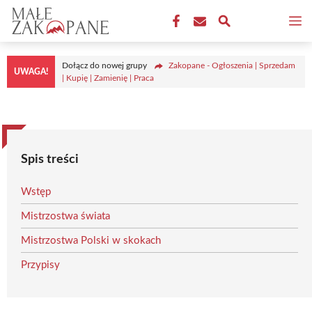
Przejdź
M
do
treści
Dołącz do nowej grupy
Zakopane - Ogłoszenia | Sprzedam
UWAGA!
| Kupię | Zamienię | Praca
Spis treści
Wstęp
Mistrzostwa świata
Mistrzostwa Polski w skokach
Przypisy