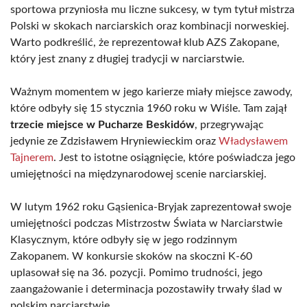
sportowa przyniosła mu liczne sukcesy, w tym tytuł mistrza
Polski w skokach narciarskich oraz kombinacji norweskiej.
Warto podkreślić, że reprezentował klub AZS Zakopane,
który jest znany z długiej tradycji w narciarstwie.
Ważnym momentem w jego karierze miały miejsce zawody,
które odbyły się 15 stycznia 1960 roku w Wiśle. Tam zajął
trzecie miejsce w Pucharze Beskidów
, przegrywając
jedynie ze Zdzisławem Hryniewieckim oraz
Władysławem
Tajnerem
. Jest to istotne osiągnięcie, które poświadcza jego
umiejętności na międzynarodowej scenie narciarskiej.
W lutym 1962 roku Gąsienica-Bryjak zaprezentował swoje
umiejętności podczas Mistrzostw Świata w Narciarstwie
Klasycznym, które odbyły się w jego rodzinnym
Zakopanem. W konkursie skoków na skoczni K-60
uplasował się na 36. pozycji. Pomimo trudności, jego
zaangażowanie i determinacja pozostawiły trwały ślad w
polskim narciarstwie.