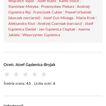
Wojciech Topór
|
Józef Rubiś
|
Kamil Stoch
|
Stanisław Motyka
|
Przemysław Piekarz
|
Andrzej
Gąsienica Roj
|
Franciszek Cukier
|
Paweł Urbański
(skoczek narciarski)
|
Józef Gut-Misiaga
|
Maria Krok
|
Aleksandra Kluś
|
Andrzej Czarniak (narciarz)
|
Józef
Gąsienica Daniel
|
Jan Gąsienica Ciaptak
|
Joanna
Jakieła
|
Wawrzyniec Gąsienica
Oceń: Józef Gąsienica-Bryjak
★
★
★
★
★
Średnia ocena:
4.5
Liczba ocen:
6