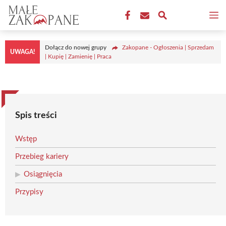
Przejdź
M
do
treści
Dołącz do nowej grupy
Zakopane - Ogłoszenia | Sprzedam
UWAGA!
| Kupię | Zamienię | Praca
Spis treści
Wstęp
Przebieg kariery
Osiągnięcia
Przypisy