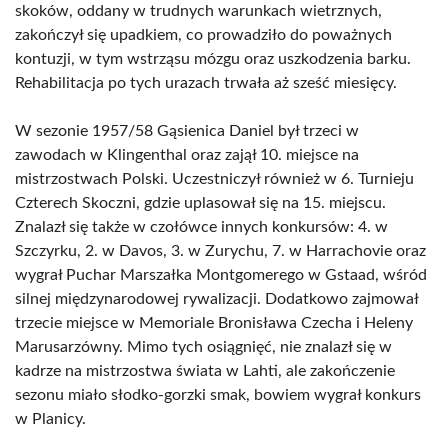
skoków, oddany w trudnych warunkach wietrznych,
zakończył się upadkiem, co prowadziło do poważnych
kontuzji, w tym wstrząsu mózgu oraz uszkodzenia barku.
Rehabilitacja po tych urazach trwała aż sześć miesięcy.
W sezonie 1957/58 Gąsienica Daniel był trzeci w
zawodach w Klingenthal oraz zajął 10. miejsce na
mistrzostwach Polski. Uczestniczył również w 6. Turnieju
Czterech Skoczni, gdzie uplasował się na 15. miejscu.
Znalazł się także w czołówce innych konkursów: 4. w
Szczyrku, 2. w Davos, 3. w Zurychu, 7. w Harrachovie oraz
wygrał Puchar Marszałka Montgomerego w Gstaad, wśród
silnej międzynarodowej rywalizacji. Dodatkowo zajmował
trzecie miejsce w Memoriale Bronisława Czecha i Heleny
Marusarzówny. Mimo tych osiągnięć, nie znalazł się w
kadrze na mistrzostwa świata w Lahti, ale zakończenie
sezonu miało słodko-gorzki smak, bowiem wygrał konkurs
w Planicy.