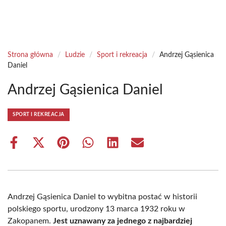
Strona główna
/
Ludzie
/
Sport i rekreacja
/
Andrzej Gąsienica
Daniel
Andrzej Gąsienica Daniel
SPORT I REKREACJA
Share
Share
Share
Share
Share
Share
on
on
on
on
on
on
Facebook
X
Pinterest
WhatsApp
LinkedIn
Email
(Twitter)
Andrzej Gąsienica Daniel to wybitna postać w historii
polskiego sportu, urodzony 13 marca 1932 roku w
Zakopanem.
Jest uznawany za jednego z najbardziej