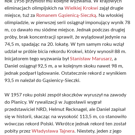
Rok 1956 przyniósł mu kolejne wyzwania. W krajowych
eliminacjach olimpijskich na
Wielkiej Krokwi
zajął drugie
miejsce, tuż za
Romanem Gąsienicą-Sieczką
. Na włoskiej
olimpiadzie, w pierwszej serii osiągnął imponujący wynik 78
m, co dawało mu siódme miejsce. Jednak podczas drugiej
próby, brak koncentracji sprawił, że wylądował jedynie na
74,5 m, spadając na 20. lokatę. W tym samym roku wziął
udział w próbie bicia rekordu Krokwi, który wynosił 88 m.
Inicjatorem tego wyzwania był
Stanisław Marusarz
, a
Daniel osiągnął 92,5 m, a w kolejnym skoku nawet 98 m,
jednak podparł lądowanie. Ostatecznie rekord z wynikiem
93,5 m należał do Gąsienicy-Sieczki.
W 1957 roku polski zespół skoczków wyruszył na zawody
do Planicy. W rywalizacji w Jugosławii wygrał
przedstawiciel NRD, Helmut Recknagel, ale Daniel zapisał
się w historii, skacząc na wysokość 113,5 m, co stanowiło
wówczas rekord Polski. Wkrótce jednak rekord ten został
pobity przez
Władysława Tajnera
. Niestety, jeden z jego