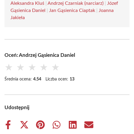
Aleksandra Kluś
|
Andrzej Czarniak (narciarz)
|
Józef
Gąsienica Daniel
|
Jan Gąsienica Ciaptak
|
Joanna
Jakieła
Oceń: Andrzej Gąsienica Daniel
★
★
★
★
★
Średnia ocena:
4.54
Liczba ocen:
13
Udostępnij
Share
Share
Share
Share
Share
Share
on
on
on
on
on
on