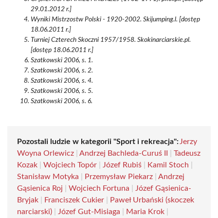
29.01.2012 r.]
Wyniki Mistrzostw Polski - 1920-2002. Skijumping.l. [dostęp
18.06.2011 r.]
Turniej Czterech Skoczni 1957/1958. Skokinarciarskie.pl.
[dostęp 18.06.2011 r.]
Szatkowski 2006, s. 1.
Szatkowski 2006, s. 2.
Szatkowski 2006, s. 4.
Szatkowski 2006, s. 5.
Szatkowski 2006, s. 6.
Pozostali ludzie w kategorii "Sport i rekreacja":
Jerzy
Woyna Orlewicz
|
Andrzej Bachleda-Curuś II
|
Tadeusz
Kozak
|
Wojciech Topór
|
Józef Rubiś
|
Kamil Stoch
|
Stanisław Motyka
|
Przemysław Piekarz
|
Andrzej
Gąsienica Roj
|
Wojciech Fortuna
|
Józef Gąsienica-
Bryjak
|
Franciszek Cukier
|
Paweł Urbański (skoczek
narciarski)
|
Józef Gut-Misiaga
|
Maria Krok
|