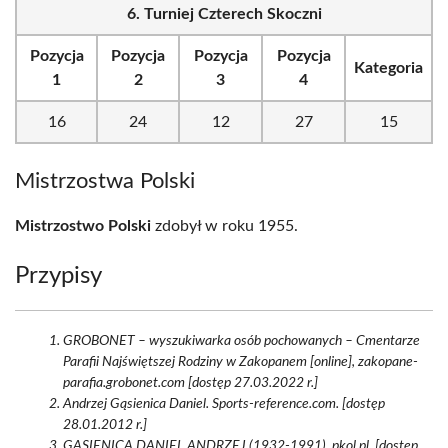
6. Turniej Czterech Skoczni
Pozycja
Pozycja
Pozycja
Pozycja
Kategoria
1
2
3
4
16
24
12
27
15
Mistrzostwa Polski
Mistrzostwo Polski
zdobył w roku 1955.
Przypisy
GROBONET – wyszukiwarka osób pochowanych – Cmentarze
Parafii Najświętszej Rodziny w Zakopanem [online], zakopane-
parafia.grobonet.com [dostęp 27.03.2022 r.]
Andrzej Gąsienica Daniel. Sports-reference.com. [dostęp
28.01.2012 r.]
GĄSIENICA DANIEL ANDRZEJ (1932-1991). pkol.pl. [dostęp