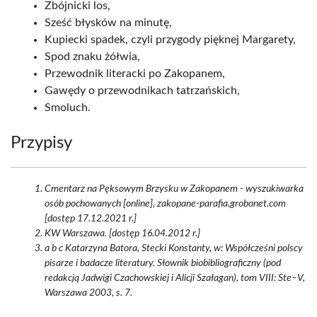
Zbójnicki los,
Sześć błysków na minutę,
Kupiecki spadek, czyli przygody pięknej Margarety,
Spod znaku żółwia,
Przewodnik literacki po Zakopanem,
Gawędy o przewodnikach tatrzańskich,
Smoluch.
Przypisy
Cmentarz na Pęksowym Brzysku w Zakopanem - wyszukiwarka
osób pochowanych [online], zakopane-parafia.grobonet.com
[dostęp 17.12.2021 r.]
KW Warszawa. [dostęp 16.04.2012 r.]
a b c Katarzyna Batora, Stecki Konstanty, w: Współcześni polscy
pisarze i badacze literatury. Słownik biobibliograficzny (pod
redakcją Jadwigi Czachowskiej i Alicji Szałagan), tom VIII: Ste–V,
Warszawa 2003, s. 7.