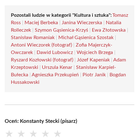
Pozostali ludzie w kategorii "Kultura i sztuka":
Tomasz
Ross
|
Maciej Berbeka
|
Janina Wieczerska
|
Natalia
Rolleczek
|
Szymon Gąsienica-Krzyś
|
Ewa Złotowska
|
Stanisław Romaniak
|
Michał Gąsienica Szostak
|
Antoni Wieczorek (fotograf)
|
Zofia Majerczyk-
Owczarek
|
Dawid Lubowicz
|
Wojciech Brzega
|
Ryszard Kozłowski (fotograf)
|
Józef Kapeniak
|
Adam
Krzeptowski
|
Urszula Kenar
|
Stanisław Karpiel-
Bułecka
|
Agnieszka Przekupień
|
Piotr Janik
|
Bogdan
Hussakowski
Oceń: Konstanty Stecki (pisarz)
★
★
★
★
★