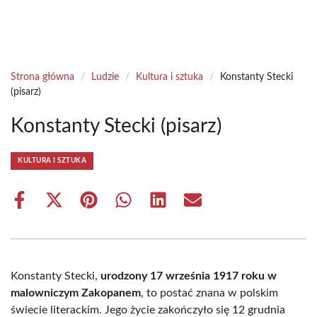
Strona główna
/
Ludzie
/
Kultura i sztuka
/
Konstanty Stecki
(pisarz)
Konstanty Stecki (pisarz)
KULTURA I SZTUKA
Share
Share
Share
Share
Share
Share
on
on
on
on
on
on
Facebook
X
Pinterest
WhatsApp
LinkedIn
Email
(Twitter)
Konstanty Stecki,
urodzony 17 września 1917 roku w
malowniczym Zakopanem
, to postać znana w polskim
świecie literackim. Jego życie zakończyło się 12 grudnia