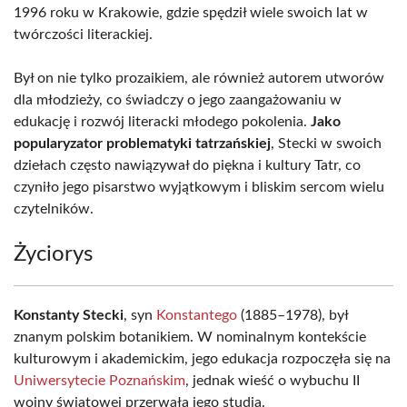
1996 roku w Krakowie, gdzie spędził wiele swoich lat w
twórczości literackiej.
Był on nie tylko prozaikiem, ale również autorem utworów
dla młodzieży, co świadczy o jego zaangażowaniu w
edukację i rozwój literacki młodego pokolenia.
Jako
popularyzator problematyki tatrzańskiej
, Stecki w swoich
dziełach często nawiązywał do piękna i kultury Tatr, co
czyniło jego pisarstwo wyjątkowym i bliskim sercom wielu
czytelników.
Życiorys
Konstanty Stecki
, syn
Konstantego
(1885–1978), był
znanym polskim botanikiem. W nominalnym kontekście
kulturowym i akademickim, jego edukacja rozpoczęła się na
Uniwersytecie Poznańskim
, jednak wieść o wybuchu II
wojny światowej przerwała jego studia.