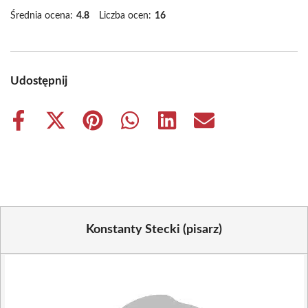
Średnia ocena:
4.8
Liczba ocen:
16
Udostępnij
Share
Share
Share
Share
Share
Share
on
on
on
on
on
on
Facebook
X
Pinterest
WhatsApp
LinkedIn
Email
(Twitter)
Konstanty Stecki (pisarz)