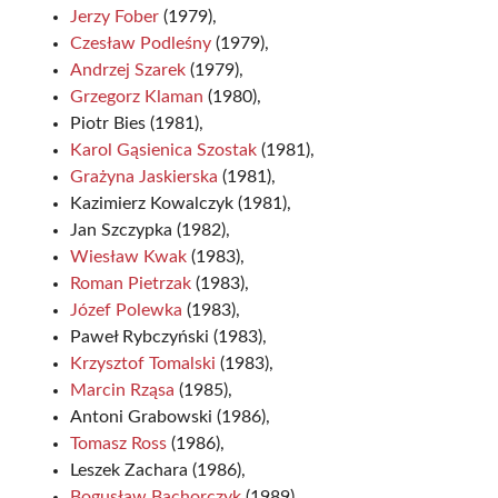
Jerzy Fober
(1979),
Czesław Podleśny
(1979),
Andrzej Szarek
(1979),
Grzegorz Klaman
(1980),
Piotr Bies (1981),
Karol Gąsienica Szostak
(1981),
Grażyna Jaskierska
(1981),
Kazimierz Kowalczyk (1981),
Jan Szczypka (1982),
Wiesław Kwak
(1983),
Roman Pietrzak
(1983),
Józef Polewka
(1983),
Paweł Rybczyński (1983),
Krzysztof Tomalski
(1983),
Marcin Rząsa
(1985),
Antoni Grabowski (1986),
Tomasz Ross
(1986),
Leszek Zachara (1986),
Bogusław Bachorczyk
(1989),