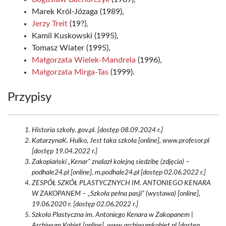
Marek Król-Józaga (1989),
Jerzy Treit
(19?),
Kamil Kuskowski (1995),
Tomasz Wiater (1995),
Małgorzata Wielek-Mandrela
(1996),
Małgorzata Mirga-Tas
(1999).
Przypisy
Historia szkoły. gov.pl. [dostęp 08.09.2024 r.]
KatarzynaK. Hulko, Jest taka szkoła [online], www.profesor.pl
[dostęp 19.04.2022 r.]
Zakopiański „Kenar” znalazł kolejną siedzibę (zdjęcia) –
podhale24.pl [online], m.podhale24.pl [dostęp 02.06.2022 r.]
ZESPÓŁ SZKÓŁ PLASTYCZNYCH IM. ANTONIEGO KENARA
W ZAKOPANEM – „Szkoła pełna pasji” (wystawa) [online],
19.06.2020 r. [dostęp 02.06.2022 r.]
Szkoła Plastyczna im. Antoniego Kenara w Zakopanem |
Archiwum Kobiet [online], www.archiwumkobiet.pl [dostęp