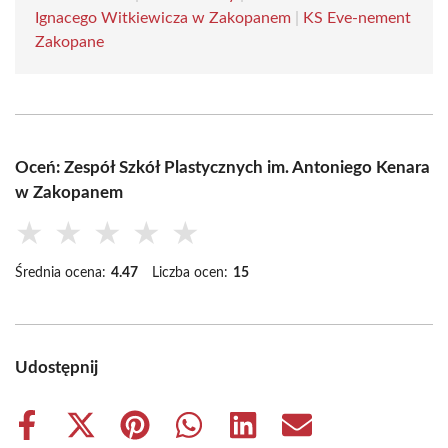
Ignacego Witkiewicza w Zakopanem
|
KS Eve-nement
Zakopane
Oceń: Zespół Szkół Plastycznych im. Antoniego Kenara
w Zakopanem
★
★
★
★
★
Średnia ocena:
4.47
Liczba ocen:
15
Udostępnij
Share
Share
Share
Share
Share
Share
on
on
on
on
on
on