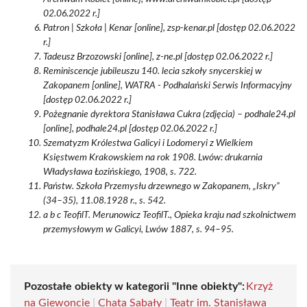
02.06.2022 r.]
Patron | Szkoła | Kenar [online], zsp-kenar.pl [dostęp 02.06.2022
r.]
Tadeusz Brzozowski [online], z-ne.pl [dostęp 02.06.2022 r.]
Reminiscencje jubileuszu 140. lecia szkoły snycerskiej w
Zakopanem [online], WATRA - Podhalański Serwis Informacyjny
[dostęp 02.06.2022 r.]
Pożegnanie dyrektora Stanisława Cukra (zdjęcia) – podhale24.pl
[online], podhale24.pl [dostęp 02.06.2022 r.]
Szematyzm Królestwa Galicyi i Lodomeryi z Wielkiem
Księstwem Krakowskiem na rok 1908. Lwów: drukarnia
Władysława Łozińskiego, 1908, s. 722.
Państw. Szkoła Przemysłu drzewnego w Zakopanem, „Iskry”
(34–35), 11.08.1928 r., s. 542.
a b c TeofilT. Merunowicz TeofilT., Opieka kraju nad szkolnictwem
przemysłowym w Galicyi, Lwów 1887, s. 94–95.
Pozostałe obiekty w kategorii "Inne obiekty":
Krzyż
na Giewoncie
|
Chata Sabały
|
Teatr im. Stanisława