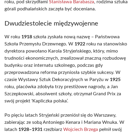
roku, pod skrzydłami
Stanisława Barabasza
, rodzima sztuka
górali podhalańskich zaczęła być doceniana.
Dwudziestolecie międzywojenne
W roku
1918
szkoła zyskała nową nazwę – Państwowa
Szkoła Przemysłu Drzewnego. W
1922
roku na stanowisko
dyrektora powołano Karola Stryjeńskiego, który, mimo
trudności ekonomicznych, zrealizował znaczną rozbudowę
budynku oraz internatu szkolnego, podczas gdy
przeprowadzona reforma przyniosła szybkie sukcesy. W
czasie Wystawy Sztuk Dekoracyjnych w Paryżu w
1925
roku, placówka zdobyła trzy prestiżowe nagrody, a Jan
Szczepkowski, absolwent szkoły, otrzymał Grand Prix za
swój projekt 'Kapliczka polska’.
Po pięciu latach Stryjeński przeniósł się do Warszawy,
zabierając ze sobą Antoniego Kenara i Mariana Wnuka. W
latach
1928–1931
rzeźbiarz
Wojciech Brzega
pełnił swój