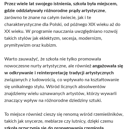
Przez wiele lat swojego istnienia, szkoła była miejscem,
gdzie oddziaływały różnorodne prądy artystyczne
,
zarówno te znane na całym świecie, jak i te
charakterystyczne dla Polski, od późnego XIX wieku aż do
XX wieku. W programie nauczania uwzględniano rozwój
takich stylów jak eklektyzm, secesja, modernizm,
prymitywizm oraz kubizm.
Warto zauważyć, że szkoła nie tylko promowała
nowoczesne nurty artystyczne, ale również
angażowała się
w odkrywanie i reinterpretację tradycji artystycznych
związanych z ludowością, co wpływało na kształtowanie
się unikalnego stylu. Wśród licznych absolwentów
znajdziemy wielu uznawanych artystów, którzy wywarli
znaczący wpływ na różnorodne dziedziny sztuki.
To miejsce również cieszy się renomą wśród rzemieślników,
takich jak snycerze, meblarze czy lutnicy, dzięki czemu
szkoła przyczynia się do propagowania rzemiosła