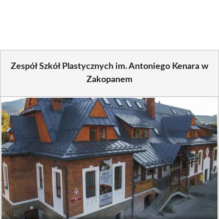
Facebook
X
Pinterest
WhatsApp
LinkedIn
Email
(Twitter)
Zespół Szkół Plastycznych im. Antoniego Kenara w
Zakopanem