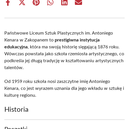
Share
Share
Share
Share
Share
Share
on
on
on
on
on
on
Facebook
X
Pinterest
WhatsApp
LinkedIn
Email
(Twitter)
Państwowe Liceum Sztuk Plastycznych im. Antoniego
Kenara w Zakopanem to
prestigiwna instytucja
edukacyjna
, która ma swoją historię sięgającą 1876 roku.
Wówczas powstała jako szkoła rzemiosła artystycznego, co
podkreśla jej długą tradycję w kształtowaniu artystycznych
talentów.
Od 1959 roku szkoła nosi zaszczytne imię Antoniego
Kenara, co jest wyrazem uznania dla jego wkładu w sztukę i
kulturę regionu.
Historia