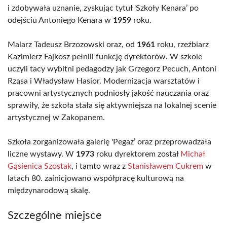
i zdobywała uznanie, zyskując tytuł 'Szkoły Kenara’ po
odejściu Antoniego Kenara w
1959
roku.
Malarz Tadeusz Brzozowski oraz, od
1961
roku, rzeźbiarz
Kazimierz Fajkosz pełnili funkcję dyrektorów. W szkole
uczyli tacy wybitni pedagodzy jak Grzegorz Pecuch, Antoni
Rząsa i Władysław Hasior. Modernizacja warsztatów i
pracowni artystycznych podniosły jakość nauczania oraz
sprawiły, że szkoła stała się aktywniejsza na lokalnej scenie
artystycznej w Zakopanem.
Szkoła zorganizowała galerię 'Pegaz’ oraz przeprowadzała
liczne wystawy. W
1973
roku dyrektorem został
Michał
Gąsienica Szostak
, i tamto wraz z
Stanisławem Cukrem
w
latach 80. zainicjowano współpracę kulturową na
międzynarodową skalę.
Szczególne miejsce