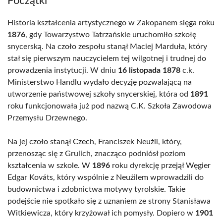
Początki
Historia kształcenia artystycznego w Zakopanem sięga roku
1876
, gdy Towarzystwo Tatrzańskie uruchomiło szkołę
snycerską. Na czoło zespołu stanął Maciej Marduła, który
stał się pierwszym nauczycielem tej wilgotnej i trudnej do
prowadzenia instytucji. W dniu
16 listopada 1878
c.k.
Ministerstwo Handlu wydało decyzję pozwalającą na
utworzenie państwowej szkoły snycerskiej, która od
1891
roku funkcjonowała już pod nazwą C.K. Szkoła Zawodowa
Przemysłu Drzewnego.
Na jej czoło stanął Czech, Franciszek Neużil, który,
przenosząc się z Grulich, znacząco podniósł poziom
kształcenia w szkole. W
1896
roku dyrekcję przejął Węgier
Edgar Kováts, który wspólnie z Neużilem wprowadzili do
budownictwa i zdobnictwa motywy tyrolskie. Takie
podejście nie spotkało się z uznaniem ze strony Stanisława
Witkiewicza, który krzyżował ich pomysły. Dopiero w
1901