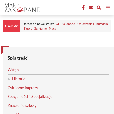
Przejdź
M
do
treści
Dołącz do nowej grupy
Zakopane - Ogłoszenia | Sprzedam
UWAGA!
| Kupię | Zamienię | Praca
Spis treści
Wstęp
Historia
Cykliczne imprezy
Specjalności i Specjalizacje
Znaczenie szkoły