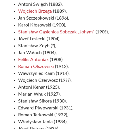
Antoni Święch (1882),
Wojciech Brzega
(1889),
Jan Szczepkowski (1896),
Karol Kłosowski (1900),
Stanisław Gąsienica Sobczak „Johym”
(190?),
Józef Lesiecki (1904),
Stanisław Zdyb (?),
Jan Wałach (1904),
Feliks Antoniak
(1908),
Roman Olszowski
(1912),
Wawrzyniec Kaim (1914),
Wojciech Czerwosz (19??),
Antoni Kenar (1925),
Marian Wnuk (1927),
Stanisław Sikora (1930),
Edward Piwowarski (1931),
Roman Tarkowski (1932),
Władysław Jania (1934),
Józef Potępa (1935),