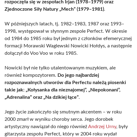
rozpoczęła się w zespołach Irjan (1978–1979) oraz
Zjednoczone Siły Natury „Mech” (1979–1981)
.
W późniejszych latach, tj. 1982–1983, 1987 oraz 1993–
1998, występował w słynnym zespole Perfect. W okresie
od 1984 do 1985 roku był jednym z członków efemerycznej
formacji Morawski Waglewski Nowicki Hołdys, a następnie
dołączył do Voo Voo w roku 1985.
Nowicki był nie tylko utalentowanym muzykiem, ale
również kompozytorem.
Do jego najbardziej
rozpoznawalnych utworów dla Perfectu należą piosenki
takie jak: „Kołysanka dla nieznajomej”, „Niepokonani”,
„Adrenalina” oraz „Na dzikiej łące”
.
Jego życie zakończyło się smutnym akcentem – w roku
2000 zmarł w wyniku choroby serca. Jego dorobek
artystyczny nawiązał do niego również
Andrzej Urny
, były
gitarzysta zespołu Perfect, który w 2004 roku wydał