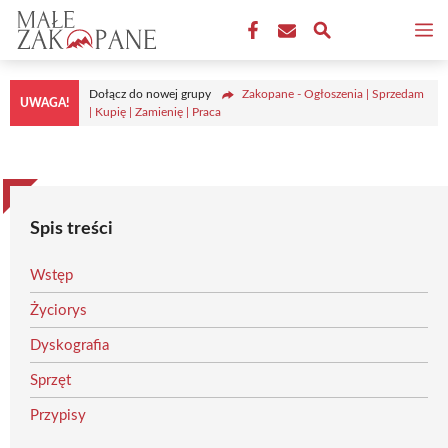
Przejdź
M
do
treści
Dołącz do nowej grupy
Zakopane - Ogłoszenia | Sprzedam
UWAGA!
| Kupię | Zamienię | Praca
Spis treści
Wstęp
Życiorys
Dyskografia
Sprzęt
Przypisy