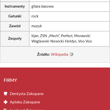
Instrumenty
gitara basowa
Gatunki
rock
Zawód
muzyk
Irjan, ZSN „Mech”, Perfect, Morawski
Zespoły
Waglewski Nowicki Hołdys, Voo Voo
Źródło:
Wikipedia
FIRMY
Dentysta Zakopane
Apteka Zakopane