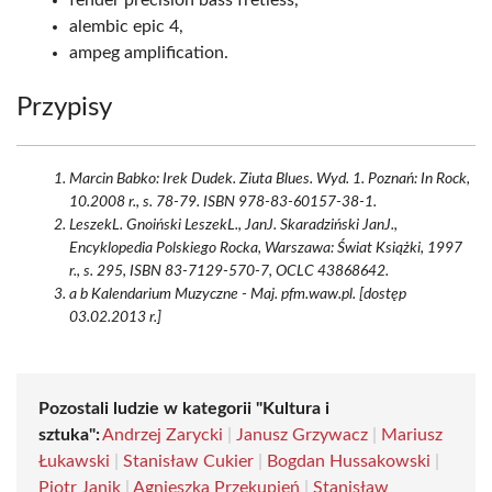
fender precision bass fretless,
alembic epic 4,
ampeg amplification.
Przypisy
Marcin Babko: Irek Dudek. Ziuta Blues. Wyd. 1. Poznań: In Rock,
10.2008 r., s. 78-79. ISBN 978-83-60157-38-1.
LeszekL. Gnoiński LeszekL., JanJ. Skaradziński JanJ.,
Encyklopedia Polskiego Rocka, Warszawa: Świat Książki, 1997
r., s. 295, ISBN 83-7129-570-7, OCLC 43868642.
a b Kalendarium Muzyczne - Maj. pfm.waw.pl. [dostęp
03.02.2013 r.]
Pozostali ludzie w kategorii "Kultura i
sztuka":
Andrzej Zarycki
|
Janusz Grzywacz
|
Mariusz
Łukawski
|
Stanisław Cukier
|
Bogdan Hussakowski
|
Piotr Janik
|
Agnieszka Przekupień
|
Stanisław