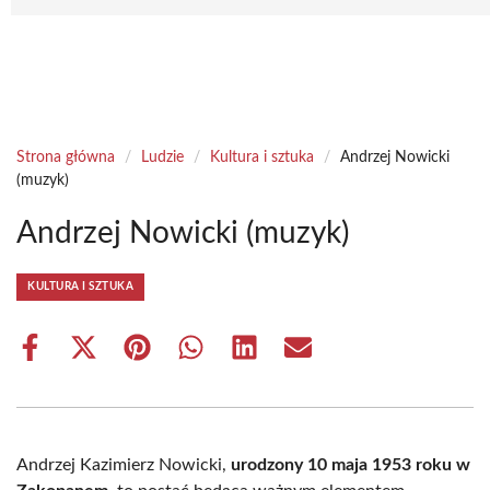
Strona główna
/
Ludzie
/
Kultura i sztuka
/
Andrzej Nowicki
(muzyk)
Andrzej Nowicki (muzyk)
KULTURA I SZTUKA
Share
Share
Share
Share
Share
Share
on
on
on
on
on
on
Facebook
X
Pinterest
WhatsApp
LinkedIn
Email
(Twitter)
Andrzej Kazimierz Nowicki,
urodzony 10 maja 1953 roku w