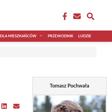
DLA MIESZKAŃCÓW
PRZEWODNIK
LUDZIE
Tomasz Pochwała
e
Share
Share
on
on