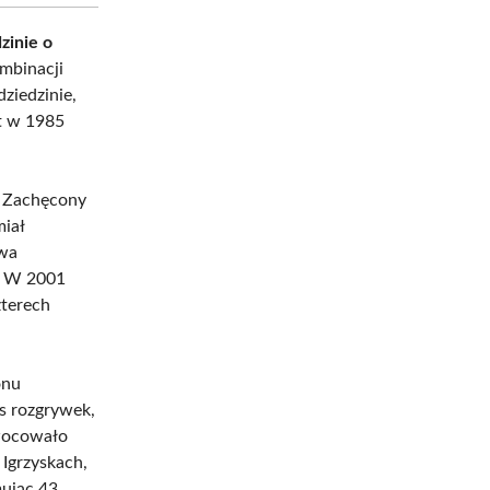
zinie o
mbinacji
dziedzinie,
at w 1985
. Zachęcony
miał
twa
. W 2001
zterech
onu
s rozgrywek,
owocowało
 Igrzyskach,
ując 43.