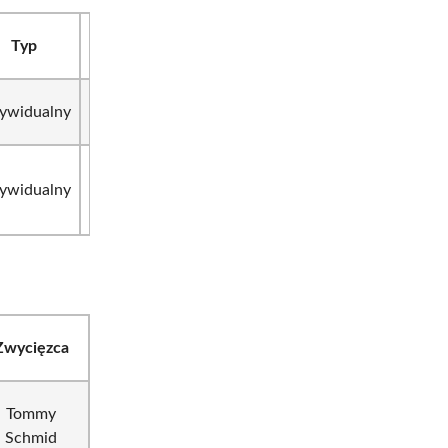
Typ
Odległość
Ocena
Czas
Różnica
Zwycięz
77.8
+
Eric
dywidualny
81,5 m
27:46.3
pkt
6:03.1
Frenze
Jason
92.9
+
dywidualny
111 m
28:05.0
Lamy
pkt
4:50.4
Chappu
Zwycięzca
Tommy
Schmid