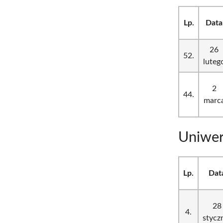
Lp.
Data
26
52.
luteg
2
44.
marc
Uniwer
Lp.
Dat
28
4.
stycz