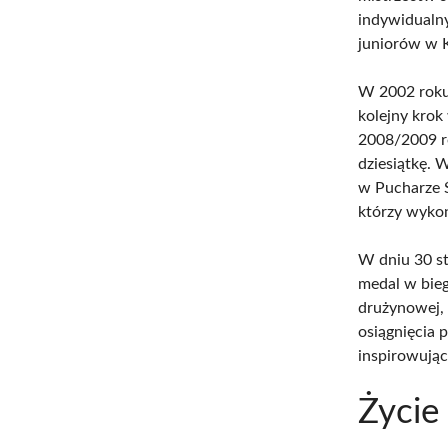
indywidualny
juniorów w 
W 2002 roku
kolejny krok
2008/2009 ro
dziesiątkę. 
w Pucharze Ś
którzy wykona
W dniu 30 st
medal w bieg
drużynowej,
osiągnięcia 
inspirowując
Życie