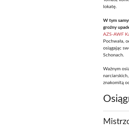
lokatę.
W tym samym
groźny upade
AZS-AWF Ka
Pochwała, od
osiągając sw
Schonach.
Ważnym osiąg
narciarskich
znakomitą o
Osiąg
Mistrz