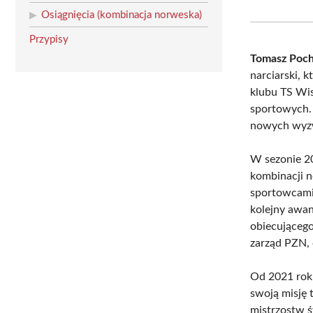
Osiągnięcia (kombinacja norweska)
Przypisy
Tomasz Poc
narciarski, 
klubu TS Wis
sportowych. 
nowych wyzw
W sezonie 20
kombinacji n
sportowcami.
kolejny awan
obiecującego
zarząd PZN,
Od 2021 rok
swoją misję 
mistrzostw ś