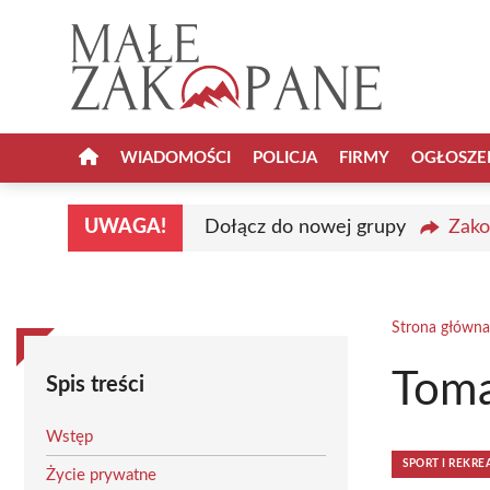
Przejdź
do
treści
WIADOMOŚCI
POLICJA
FIRMY
OGŁOSZE
UWAGA!
Dołącz do nowej grupy
Zako
Strona główna
Toma
Spis treści
Wstęp
SPORT I REKRE
Życie prywatne