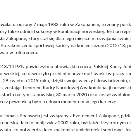
Facebook
X
Pinterest
Wha
(Twitter)
hwała
, urodzony 7 maja 1983 roku w Zakopanem, to znany polsk
który także odniósł sukcesy w kombinacji norweskiej. Jest on re
ła Zakopane, który stał się dla niego miejscem rozwijania swoic
Po zakończeniu sportowej kariery na koniec sezonu 2012/13, po
ań w roli trenera.
13/14 PZN powierzył mu obowiązki trenera Polskiej Kadry Juni
orweskiej, co otworzyło przed nim nowe możliwości w pracy z
 29 kwietnia 2019 roku, dzięki swojej wiedzy i doświadczeniu, 
s, zostając trenerem Kadry Narodowej A w kombinacji norwesk
 startu na tym stanowisku, 30 marca 2020 roku został zwolnion
 co z pewnością było trudnym momentem w jego karierze.
u Tomasz Pochwała jest związany z Eve-nement Zakopane, gdzi
trenerską. Jako olimpijczyk z 2002 roku, był także trzykrotnym u
wiata, co potwierdza jego znakomite umiejętności sportowe. Je