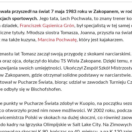
wała przyszedł na świat 7 maja 1983 roku w Zakopanem, w rod
ycjach sportowych.
Jego tata, Lech Pochwała, to znany trener ko
a dziadek,
Franciszek Gąsienica Grón
, był specjalistą w tej samej 
iczne tytuły. Młodsza siostra Tomasza, Joanna, przyszła na świ
z ma także kuzyna,
Marcina Pochwałę
, który jest kajakarzem.
nastu lat Tomasz zaczął swoją przygodę z skokami narciarskimi
a oraz ojca, dołączył do klubu TS Wisła Zakopane. Dzięki temu, 
zwijania swoich umiejętności. Ukończył Zespół Szkół Mistrzos
w Zakopanem, gdzie otrzymał solidne podstawy w narciarstwie
tował w Pucharze Świata, biorąc udział w zawodach Turnieju C
re odbyły się w Bischofshofen.
ze punkty w Pucharze Świata zdobył w Kuopio, na początku sez
co otworzyło przed nim nowe możliwości. W 2002 roku, podcza
 wicemistrza Polski w skokach na dużej skoczni, co również za
o kadry na Igrzyska Olimpijskie w Salt Lake City. Na Zimowych
rował na skoczni K 90, kończąc na 40. miejscu, a na K 120 zajm