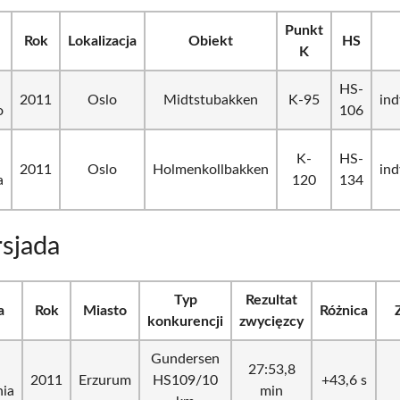
Punkt
Rok
Lokalizacja
Obiekt
HS
K
HS-
2011
Oslo
Midtstubakken
K-95
in
o
106
K-
HS-
2011
Oslo
Holmenkollbakken
in
a
120
134
sjada
Typ
Rezultat
a
Rok
Miasto
Różnica
konkurencji
zwycięzcy
Gundersen
27:53,8
2011
Erzurum
HS109/10
+43,6 s
nia
min