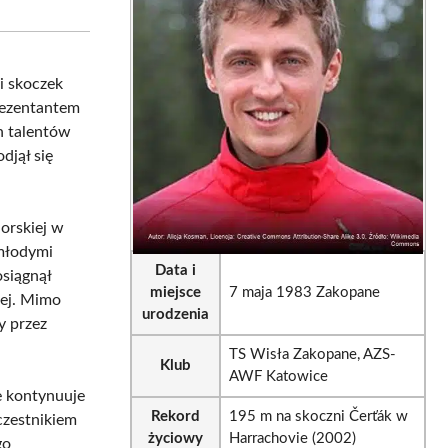
tsApp
LinkedIn
Email
i skoczek
prezentantem
h talentów
djął się
orskiej w
 młodymi
Data i
osiągnął
miejsce
7 maja 1983 Zakopane
iej. Mimo
urodzenia
y przez
TS Wisła Zakopane, AZS-
Klub
AWF Katowice
e kontynuuje
Rekord
195 m na skoczni Čerťák w
czestnikiem
życiowy
Harrachovie (2002)
go