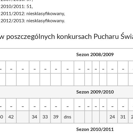
 2010/2011: 51,
 2011/2012: niesklasyfikowany,
 2012/2013: niesklasyfikowany.
 w poszczególnych konkursach Pucharu Świ
Sezon 2008/2009
_
_
_
_
_
_
_
_
_
_
_
_
_
Sezon 2009/2010
_
_
_
_
_
_
_
_
_
_
_
_
_
60
42
34
33
39
dns
24
31
Sezon 2010/2011