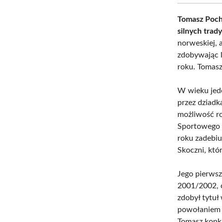
Tomasz Poch
silnych trad
norweskiej, 
zdobywając l
roku. Tomas
W wieku jede
przez dziadk
możliwość ro
Sportowego 
roku zadebiu
Skoczni, któ
Jego pierws
2001/2002, 
zdobył tytuł
powołaniem d
Tomasz konku