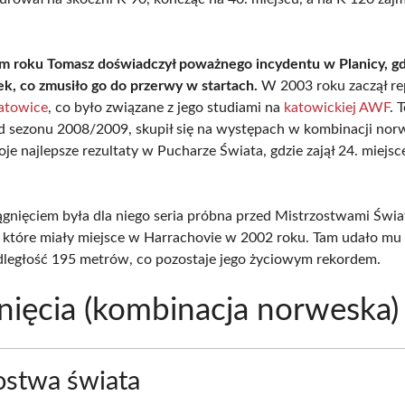
 roku Tomasz doświadczył poważnego incydentu w Planicy, gdz
k, co zmusiło go do przerwy w startach.
W 2003 roku zaczął r
towice
, co było związane z jego studiami na
katowickiej AWF
. 
 sezonu 2008/2009, skupił się na występach w kombinacji norw
oje najlepsze rezultaty w Pucharze Świata, gdzie zajął 24. miejs
nięciem była dla niego seria próbna przed Mistrzostwami Świa
, które miały miejsce w Harrachovie w 2002 roku. Tam udało mu 
dległość 195 metrów, co pozostaje jego życiowym rekordem.
nięcia (kombinacja norweska)
ostwa świata