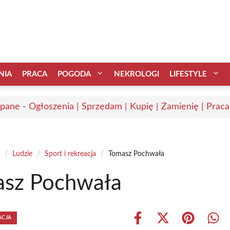
NIA
PRACA
POGODA
NEKROLOGI
LIFESTYLE
pane - Ogłoszenia | Sprzedam | Kupię | Zamienię | Praca
/
Ludzie
/
Sport i rekreacja
/
Tomasz Pochwała
sz Pochwała
ACJA
Share
Share
Share
Shar
on
on
on
on