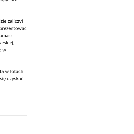
ie zaliczył
eprezentować
Tomasz
eskiej,
ce w
ta w lotach
się uzyskać