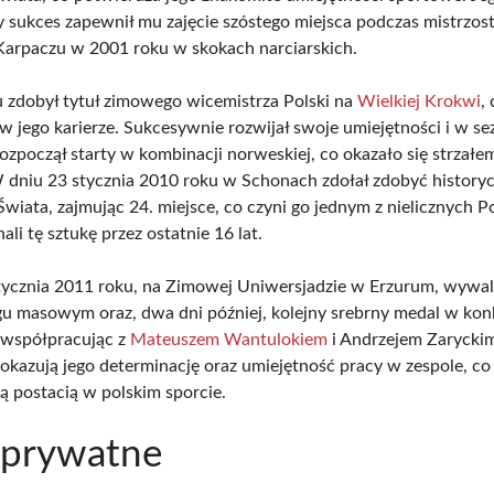
 sukces zapewnił mu zajęcie szóstego miejsca podczas mistrzos
Karpaczu w 2001 roku w skokach narciarskich.
 zdobył tytuł zimowego wicemistrza Polski na
Wielkiej Krokwi
,
 w jego karierze. Sukcesywnie rozwijał swoje umiejętności i w se
zpoczął starty w kombinacji norweskiej, co okazało się strzałe
W dniu 23 stycznia 2010 roku w Schonach zdołał zdobyć history
wiata, zajmując 24. miejsce, co czyni go jednym z nielicznych P
li tę sztukę przez ostatnie 16 lat.
ycznia 2011 roku, na Zimowej Uniwersjadzie w Erzurum, wywal
u masowym oraz, dwa dni później, kolejny srebrny medal w kon
 współpracując z
Mateuszem Wantulokiem
i Andrzejem Zaryckim
pokazują jego determinację oraz umiejętność pracy w zespole, co
ą postacią w polskim sporcie.
 prywatne