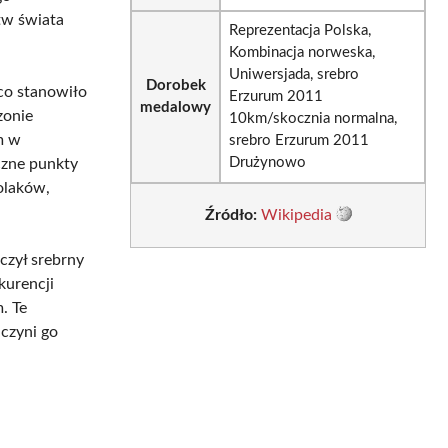
tw świata
Reprezentacja Polska,
Kombinacja norweska,
Uniwersjada, srebro
Dorobek
 co stanowiło
Erzurum 2011
medalowy
zonie
10km/skocznia normalna,
m w
srebro Erzurum 2011
Drużynowo
czne punkty
olaków,
Źródło:
Wikipedia
czył srebrny
kurencji
. Te
 czyni go