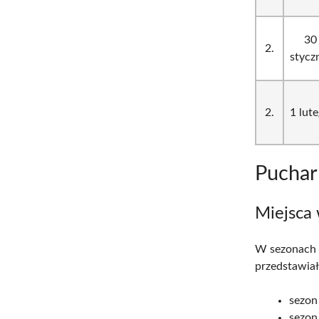
30
2.
stycz
2.
1 lut
Puchar
Miejsca 
W sezonach 
przedstawiał
sezon
sezon