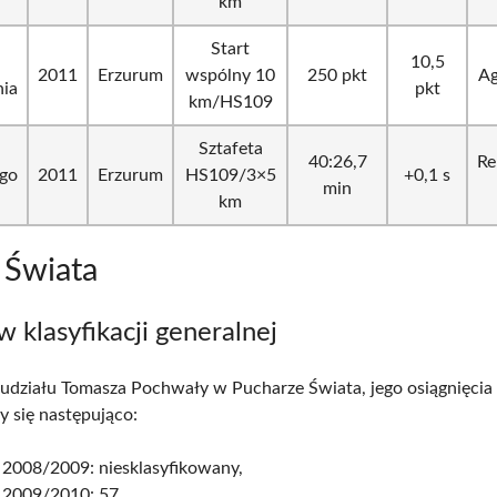
km
Start
10,5
2011
Erzurum
wspólny 10
250 pkt
Ag
nia
pkt
km/HS109
Sztafeta
40:26,7
Re
ego
2011
Erzurum
HS109/3×5
+0,1 s
min
km
 Świata
w klasyfikacji generalnej
udziału Tomasza Pochwały w Pucharze Świata, jego osiągnięcia
y się następująco:
 2008/2009: niesklasyfikowany,
 2009/2010: 57,